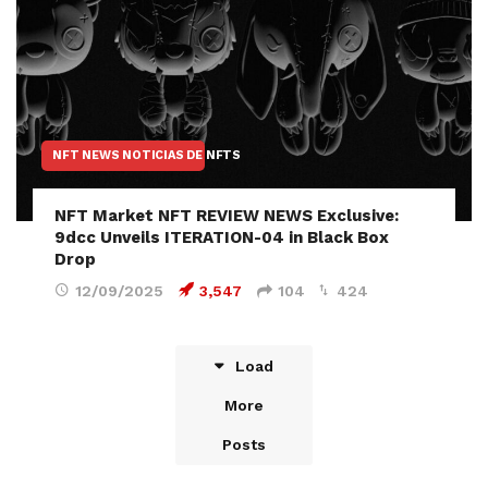
NFT NEWS NOTICIAS DE NFTS
NFT Market NFT REVIEW NEWS Exclusive:
9dcc Unveils ITERATION-04 in Black Box
Drop
12/09/2025
3,547
104
424
Load
More
Posts