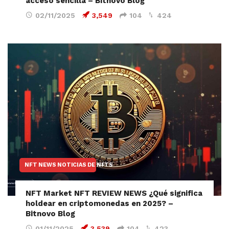
acceso sencilla – Bitnovo Blog
02/11/2025
3,549
104
424
NFT NEWS NOTICIAS DE NFTS
NFT Market NFT REVIEW NEWS ¿Qué significa
holdear en criptomonedas en 2025? –
Bitnovo Blog
01/11/2025
3,539
104
423