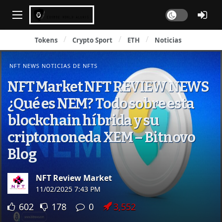
Dark mode
Tokens
Crypto Sport
ETH
Noticias
NFT NEWS NOTICIAS DE NFTS
NFT Market NFT REVIEW NEWS
¿Qué es NEM? Todo sobre esta
blockchain híbrida y su
criptomoneda XEM – Bitnovo
Blog
NFT Review Market
11/02/2025 7:43 PM
602
178
0
3,552