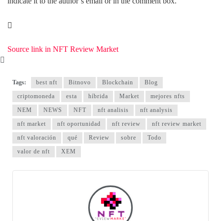
indicate it to the author’s email or in the comment box.
Source link in NFT Review Market
Tags:
best nft
Bitnovo
Blockchain
Blog
criptomoneda
esta
híbrida
Market
mejores nfts
NEM
NEWS
NFT
nft analisis
nft analysis
nft market
nft oportunidad
nft review
nft review market
nft valoración
qué
Review
sobre
Todo
valor de nft
XEM