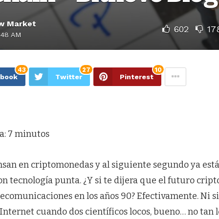
w Market
602
17
:48 AM
43
27
10
ebook
Twitter
Pinterest
a:
7
minutos
nsan en criptomonedas y al siguiente segundo ya es
n tecnología punta. ¿Y si te dijera que el futuro cri
elecomunicaciones en los años 90? Efectivamente. Ni s
nternet cuando dos científicos locos, bueno… no tan l