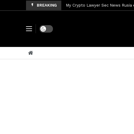
BREAKING
My Crypto Lawyer Sec Cryptocurre
My Crypto Lawyer Sec News XRP pri
Dark mode
My Crypto Lawyer Sec News Rusia r
My Crypto Lawyer Sec News EEUU pr
My Crypto Lawyer Sec News Arthur 
My Crypto Lawyer Sec News Europa 
My Crypto Lawyer Sec Cryptocurre
My Crypto Lawyer Sec News Cynthi