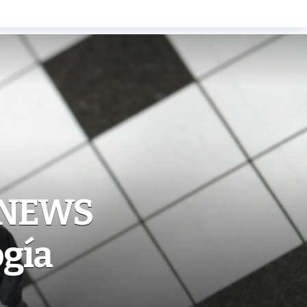
 NEWS
ogía