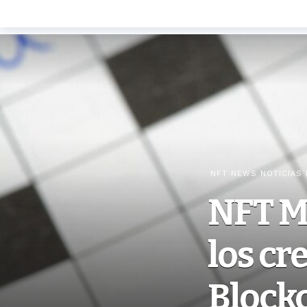
NFT NEWS NOTICIAS 
NFT M
los cr
Blockc