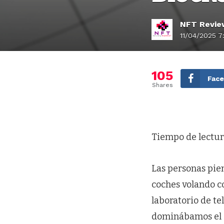
NFT Revie
11/04/2025 7
105
Fac
Shares
Tiempo de lectur
Las personas pie
coches volando co
laboratorio de t
dominábamos el I