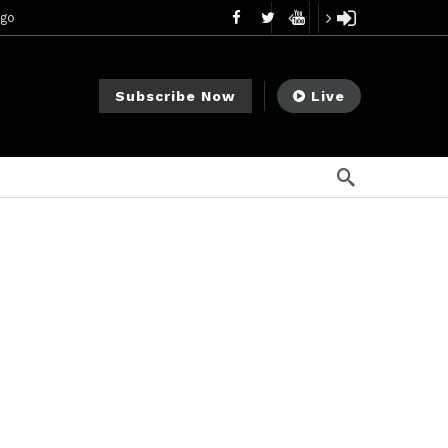
ee Meeting
5 días ago
1 semana ago
My Crypto Lawyer Sec Cryptocurrency Small Business Forum’s Report to Congress Highlights Recommendations to Improve Capital-Raising Policy
Subscribe Now
Live
 ago
o
1 semana ago
 semanas ago
cement Sam Waldon
2 semanas ago
go