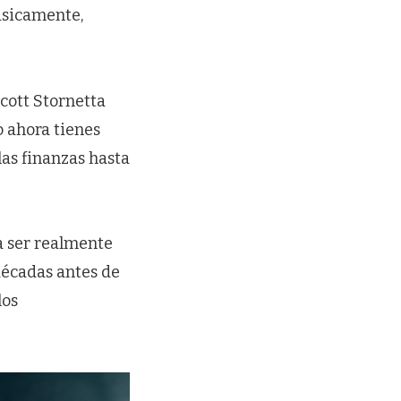
ásicamente,
cott Stornetta
o ahora tienes
las finanzas hasta
a ser realmente
 décadas antes de
los