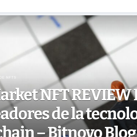
DE NFTS
arket NFT REVIEW
eadores de la tecnol
hain – Bitnovo Blog