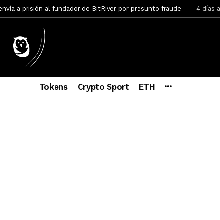
ncy SEC Announces Continuation of Small Business Advisory Committ
ce forecast ahead of CLARITY Act vote next week
1 semana ago
econoce a Bitcoin como propiedad con una histórica ley
1 semana
ohibirá al presidente emitir criptomonedas propias
1 semana ag
Tokens
Crypto Sport
ETH
Hayes y BitMEX demandados por presunto fraude e insider trading
pone en jaque a Polymarket y Kalshi por su modelo de negocio
2
ncy SEC Announces Departure of Principal Deputy Director of Enfor
a Lummis sets Trump condition for CLARITY Act passage
4 días a