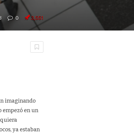
8
0
3,551
tán imaginando
pto empezó en un
iquiera
ocos, ya estaban