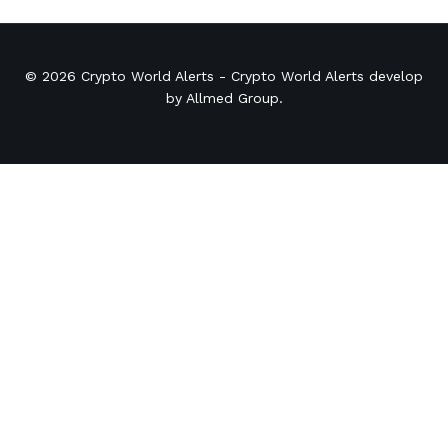
© 2026
Crypto World Alerts
- Crypto World Alerts develop
by
Allmed Group
.