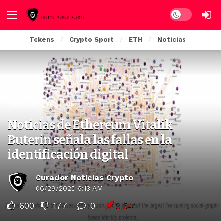
Dark mode
Tokens
Crypto Sport
ETH
Noticias
NOTICIAS ETHEREUM
Noticias de Ethereum Vitalik
Buterin señala las fallas en la
identificación digital
Curador Noticias Crypto
06/29/2025 6:13 AM
600
177
0
3,541