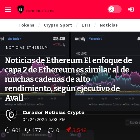
Dark mode
Tokens
Crypto Sport
ETH
Noticias
NOTICIAS ETHEREUM
Noticias de Ethereum El enfoque de
capa 2 de Ethereum es similar al de
muchas cadenas de alto
rendimiento, según ejecutivo de
Avail
Curador Noticias Crypto
04/24/2025 5:03 PM
601
177
0
3,546