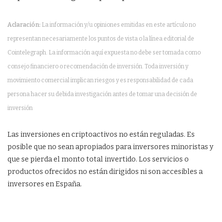
Aclaración:
La información y/u opiniones emitidas en este artículo no
representan necesariamente los puntos de vista o la línea editorial de
Cointelegraph. La información aquí expuesta no debe ser tomada como
consejo financiero o recomendación de inversión. Toda inversión y
movimiento comercial implican riesgos y es responsabilidad de cada
persona hacer su debida investigación antes de tomar una decisión de
inversión
Las inversiones en criptoactivos no están reguladas. Es
posible que no sean apropiados para inversores minoristas y
que se pierda el monto total invertido. Los servicios o
productos ofrecidos no están dirigidos ni son accesibles a
inversores en España.