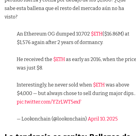
sabe esta ballena que el resto del mercado aún no ha
visto?
An Ethereum OG dumped 10,702
$ETH
($16.86M) at
$1,576 again after 2 years of dormancy.
He received the
$ETH
as early as 2016, when the pric
was just $8.
Interestingly, he never sold when
$ETH
was above
$4,000 — but always chose to sell during major dips.
pic.twitter.com/YZrLWT5exF
— Lookonchain (@lookonchain)
April 10, 2025