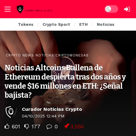
Dark mode
Tokens
Crypto Sport
ETH
Noticias
CRYPTO NEWS NOTICIAS CRIPTOMONEDAS
Noticias Altcoins Ballena de
Ethereum despierta tras dos años y
vende $16 millones en ETH: ¿Señal
bajista?
Curador Noticias Crypto
04/10/2025 12:44 PM
601
177
0
3,550