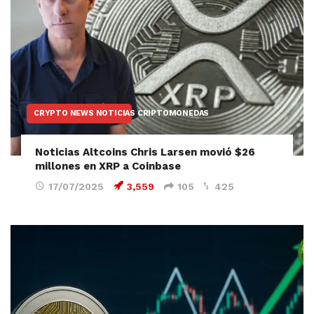
CRYPTO NEWS NOTICIAS CRIPTOMONEDAS
Noticias Altcoins Chris Larsen movió $26
millones en XRP a Coinbase
17/07/2025
3,559
105
425