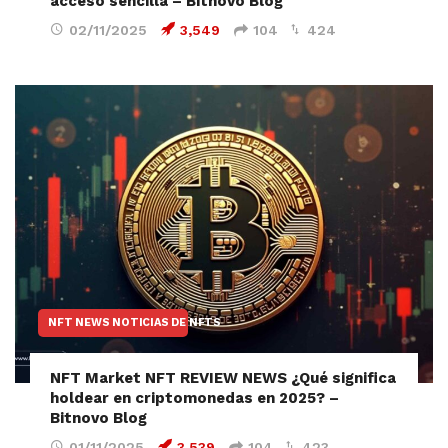
acceso sencilla – Bitnovo Blog
02/11/2025
3,549
104
424
NFT NEWS NOTICIAS DE NFTS
NFT Market NFT REVIEW NEWS ¿Qué significa
holdear en criptomonedas en 2025? –
Bitnovo Blog
01/11/2025
3,539
104
423