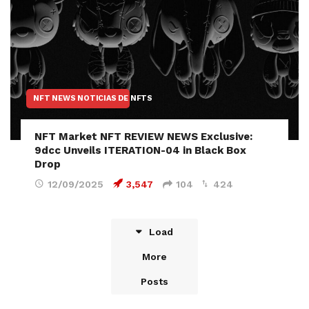
NFT NEWS NOTICIAS DE NFTS
NFT Market NFT REVIEW NEWS Exclusive:
9dcc Unveils ITERATION-04 in Black Box
Drop
12/09/2025
3,547
104
424
Load
More
Posts