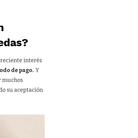
n
edas?
creciente interés
odo de pago.
Y
 y muchos
do su aceptación