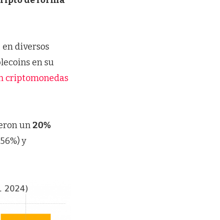
 en diversos
blecoins en su
en criptomonedas
ieron un
20%
+56%) y