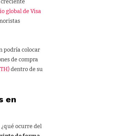
 creciente
io global de Visa
noristas
n podría colocar
iones de compra
ETH)
dentro de su
s en
, ¿qué ocurre del
ripto de forma