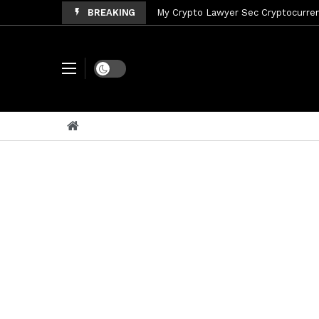
BREAKING
My Crypto Lawyer Sec News Tres ho
My Crypto Lawyer Sec Speeches Cry
My Crypto Lawyer Sec News Cynthi
Dark mode
My Crypto Lawyer Sec News Rusia en
My Crypto Lawyer Sec Cryptocurre
My Crypto Lawyer Sec News XRP pri
My Crypto Lawyer Sec News Rusia r
My Crypto Lawyer Sec News XRP Ledg