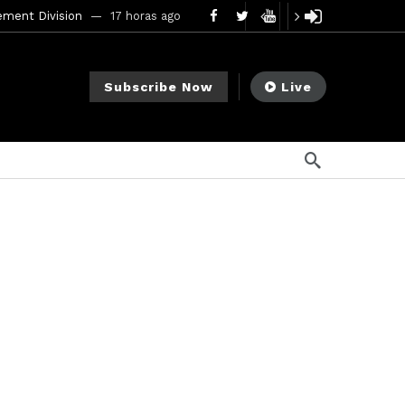
mendments to Rule 0‑1(a)(7)
2 días ago
go
Subscribe Now
Live
ago
ee Meeting
7 días ago
1 semana ago
My Crypto Lawyer Sec Cryptocurrency Small Business Forum’s Report to Congress Highlights Recommendations to Improve Capital-Raising Policy
s ago
5 horas ago