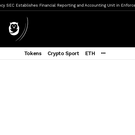
mbres son acusados de planear un robo de Bitcoin
1 día ago
ptocurrency Restoring Regulatory Clarity: Statement on Technical A
a Lummis sets Trump condition for CLARITY Act passage
6 días a
vía a prisión al fundador de BitRiver por presunto fraude
6 días 
ncy SEC Announces Continuation of Small Business Advisory Committ
Tokens
Crypto Sport
ETH
ce forecast ahead of CLARITY Act vote next week
1 semana ago
econoce a Bitcoin como propiedad con una histórica ley
2 semana
er adoption accelerates as Ripple receives full EU MiCA license