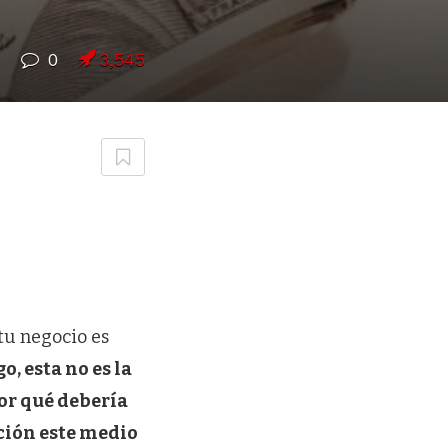
7
0
3,545
tu negocio es
, esta no es la
or qué debería
ción este medio