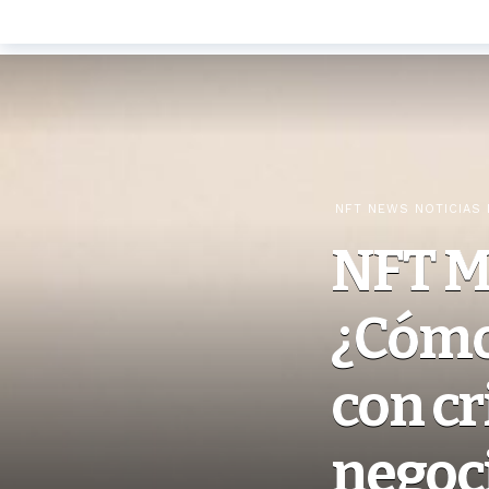
NFT NEWS NOTICIAS 
NFT M
¿Cómo
con c
negoci