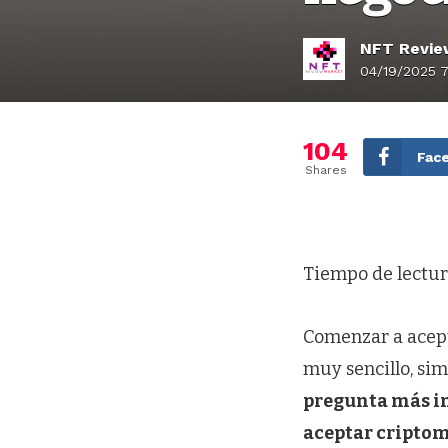
NFT Revie
04/19/2025 
104
Fac
Shares
Tiempo de lectur
Comenzar a acept
muy sencillo, s
pregunta más im
aceptar criptom