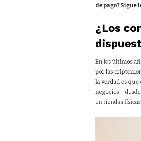
de pago? Sigue 
¿Los co
dispues
En los últimos añ
por las criptomo
la verdad es que
negocios —desde 
en tiendas física