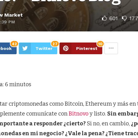
w Market
601
17
7:39 PM
42
27
10
ebook
Twitter
Pinterest
a:
6
minutos
ar criptomonedas como Bitcoin, Ethereum y más en 
implemente comunícate con
Bitnovo
y listo.
Sin embargo
portante a responder ¿cierto?
Si no, en cambio,
¿p
onedas en mi negocio? ¿Vale la pena? ¿Tiene trac