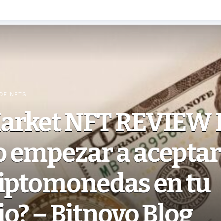
DE NFTS
arket NFT REVIEW
 empezar a aceptar
riptomonedas en tu
o? – Bitnovo Blog