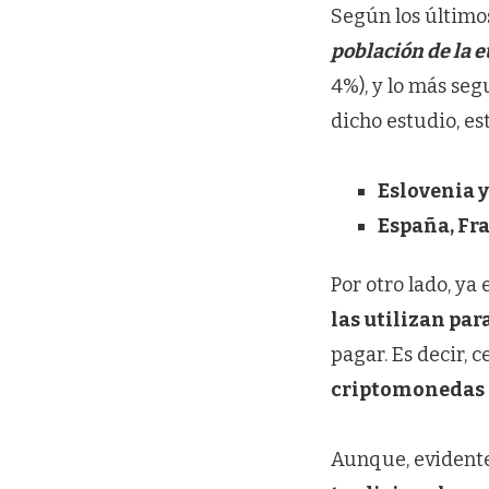
Según los último
población de la 
4%)​, y lo más s
dicho estudio, es
Eslovenia y
España, Fra
Por otro lado, ya
las utilizan par
pagar​. Es decir, c
criptomonedas 
Aunque, evident