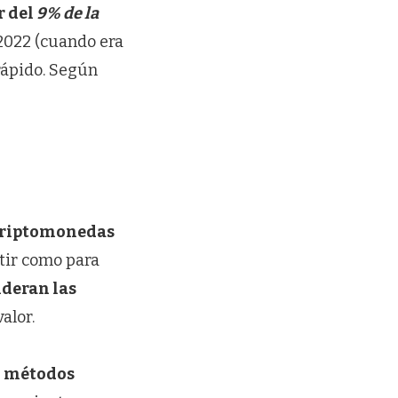
r del
9% de la
 2022 (cuando era
rápido. Según
 criptomonedas
rtir como para
ideran las
valor.
n métodos