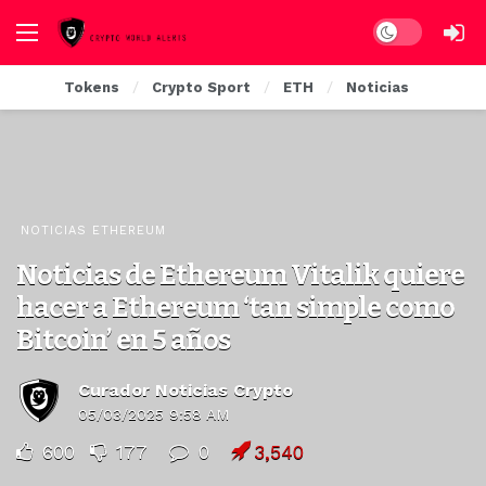
Dark mode
Tokens
Crypto Sport
ETH
Noticias
NOTICIAS ETHEREUM
Noticias de Ethereum Vitalik quiere
hacer a Ethereum ‘tan simple como
Bitcoin’ en 5 años
Curador Noticias Crypto
05/03/2025 9:58 AM
600
177
0
3,540