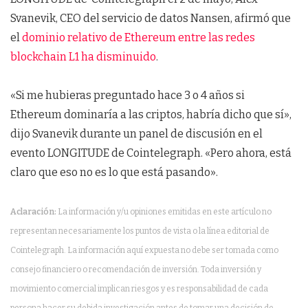
Svanevik, CEO del servicio de datos Nansen, afirmó que
el
dominio relativo de Ethereum entre las redes
blockchain L1 ha disminuido
.
«Si me hubieras preguntado hace 3 o 4 años si
Ethereum dominaría a las criptos, habría dicho que sí»,
dijo Svanevik durante un panel de discusión en el
evento LONGITUDE de Cointelegraph. «Pero ahora, está
claro que eso no es lo que está pasando».
Aclaración:
La información y/u opiniones emitidas en este artículo no
representan necesariamente los puntos de vista o la línea editorial de
Cointelegraph. La información aquí expuesta no debe ser tomada como
consejo financiero o recomendación de inversión. Toda inversión y
movimiento comercial implican riesgos y es responsabilidad de cada
persona hacer su debida investigación antes de tomar una decisión de