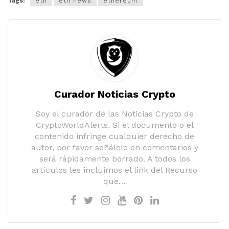
Tags:
eth
eth news
ethereum
Curador Noticias Crypto
Soy el curador de las Noticias Crypto de
CryptoWorldAlerts. Si el documento o el
contenido infringe cualquier derecho de
autor, por favor señálelo en comentarios y
será rápidamente borrado. A todos los
artículos les incluimos el link del Recurso
que…