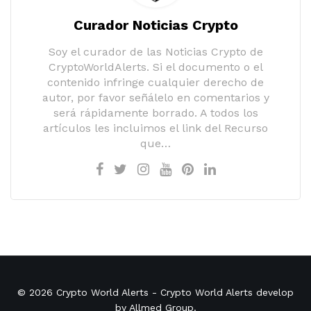
Curador Noticias Crypto
Soy el curador de las Noticias Crypto de
CryptoWorldAlerts. Si el documento o el
contenido infringe cualquier derecho de
autor, por favor señálelo en comentarios y
será rápidamente borrado. A todos los
artículos les incluimos el link del Recurso
que…
© 2026
Crypto World Alerts
- Crypto World Alerts develop
by
Allmed Group
.