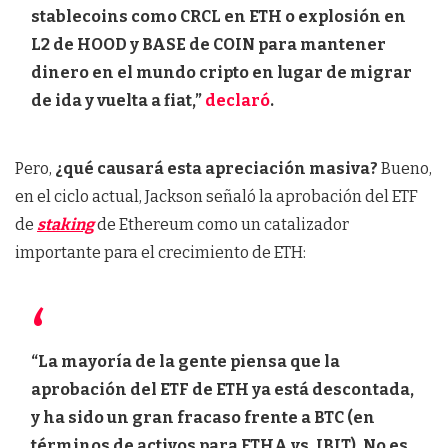
stablecoins como CRCL en ETH o explosión en
L2 de HOOD y BASE de COIN para mantener
dinero en el mundo cripto en lugar de migrar
de ida y vuelta a fiat,”
declaró
.
Pero,
¿qué causará esta apreciación masiva?
Bueno,
en el ciclo actual, Jackson señaló la aprobación del ETF
de
staking
de Ethereum como un catalizador
importante para el crecimiento de ETH:
“La mayoría de la gente piensa que la
aprobación del ETF de ETH ya está descontada,
y ha sido un gran fracaso frente a BTC (en
términos de activos para ETHA vs. IBIT). No es