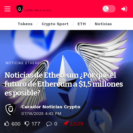
Dark mode
Tokens
Crypto Sport
ETH
Noticias
NOTICIAS ETHEREUM
Noticias de Ethereum ¿Por qué el
futuro de Ethereum a $1,5 millones
es posible?
Curador Noticias Crypto
07/14/2025 4:42 PM
600
177
0
3,539