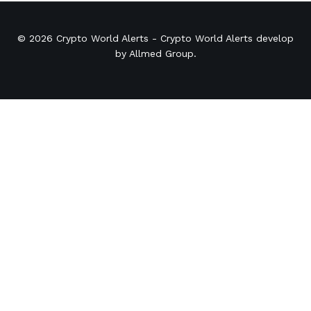
© 2026
Crypto World Alerts
- Crypto World Alerts develop
by
Allmed Group
.