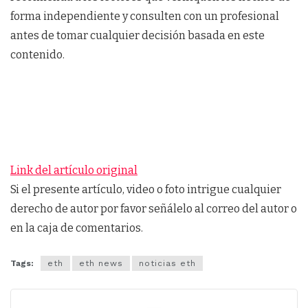
forma independiente y consulten con un profesional
antes de tomar cualquier decisión basada en este
contenido.
Link del artículo original
Si el presente artículo, video o foto intrigue cualquier
derecho de autor por favor señálelo al correo del autor o
en la caja de comentarios.
Tags:
eth
eth news
noticias eth