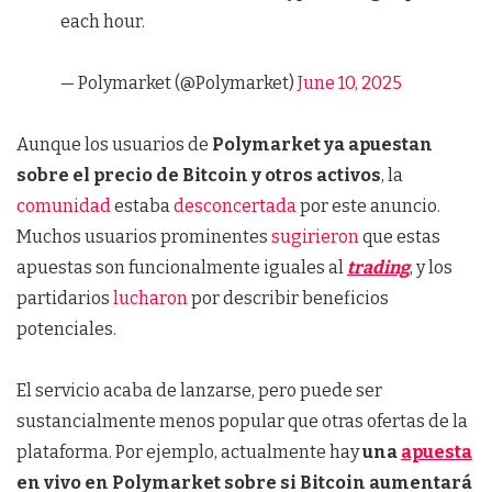
each hour.
— Polymarket (@Polymarket)
June 10, 2025
Aunque los usuarios de
Polymarket ya apuestan
sobre el precio de Bitcoin y otros activos
, la
comunidad
estaba
desconcertada
por este anuncio.
Muchos usuarios prominentes
sugirieron
que estas
apuestas son funcionalmente iguales al
trading
, y los
partidarios
lucharon
por describir beneficios
potenciales.
El servicio acaba de lanzarse, pero puede ser
sustancialmente menos popular que otras ofertas de la
plataforma. Por ejemplo, actualmente hay
una
apuesta
en vivo en Polymarket sobre si Bitcoin aumentará