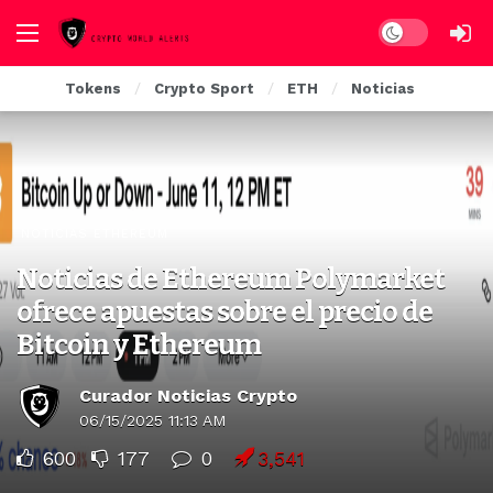
Dark mode
Tokens
Crypto Sport
ETH
Noticias
NOTICIAS ETHEREUM
Noticias de Ethereum Polymarket
ofrece apuestas sobre el precio de
Bitcoin y Ethereum
Curador Noticias Crypto
06/15/2025 11:13 AM
600
177
0
3,541