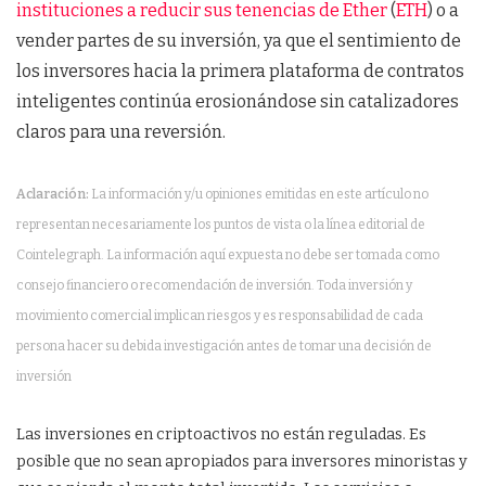
instituciones a reducir sus tenencias de Ether
(
ETH
) o a
vender partes de su inversión, ya que el sentimiento de
los inversores hacia la primera plataforma de contratos
inteligentes continúa erosionándose sin catalizadores
claros para una reversión.
Aclaración:
La información y/u opiniones emitidas en este artículo no
representan necesariamente los puntos de vista o la línea editorial de
Cointelegraph. La información aquí expuesta no debe ser tomada como
consejo financiero o recomendación de inversión. Toda inversión y
movimiento comercial implican riesgos y es responsabilidad de cada
persona hacer su debida investigación antes de tomar una decisión de
inversión
Las inversiones en criptoactivos no están reguladas. Es
posible que no sean apropiados para inversores minoristas y