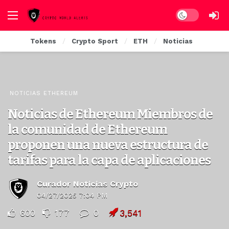
Dark mode
Tokens
Crypto Sport
ETH
Noticias
NOTICIAS ETHEREUM
Noticias de Ethereum Miembros de
la comunidad de Ethereum
proponen una nueva estructura de
tarifas para la capa de aplicaciones
Curador Noticias Crypto
04/27/2025 7:04 PM
600
177
0
3,541