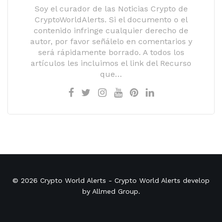
Soy el curador de las Noticias Crypto de
CryptoWorldAlerts. Si el documento o el
contenido infringe cualquier derecho de
autor, por favor señálelo en comentarios y
será rápidamente borrado. A todos los
artículos les incluimos el link del Recurso
que…
© 2026
Crypto World Alerts
- Crypto World Alerts develop
by
Allmed Group
.