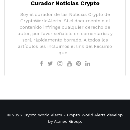
Curador Noticias Crypto
Soy el curador de las Noticias Crypto de
CryptoWorldAlerts. Si el documento o el
contenido infringe cualquier derecho de
autor, por favor señálelo en comentarios y
será rápidamente borrado. A todos los
artículos les incluimos el link del Recurso
que…
© 2026
Crypto World Alerts
- Crypto World Alerts develop
by
Allmed Group
.