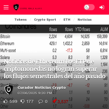
Dark mode
Tokens
Crypto Sport
ETH
Noticias
NOTICIAS ETHEREUM
Noticias de Ethereum Los ETP de
criptomonedas no logran superar
los flujos semestrales del año pasado
Curador Noticias Crypto
07/06/2025 9:20 PM
599
177
0
3,537