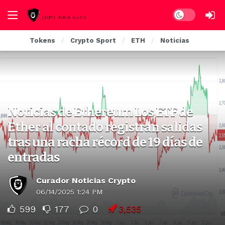
Dark mode
Tokens
Crypto Sport
ETH
Noticias
NOTICIAS ETHEREUM
Noticias de Ethereum Los ETF de
Ether al contado registran salidas
tras una racha récord de 19 días de
entradas
Curador Noticias Crypto
06/14/2025 1:24 PM
599
177
0
3,535