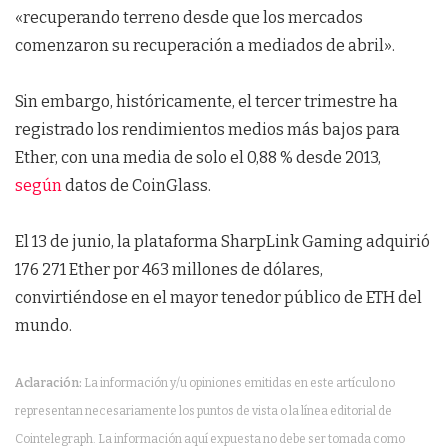
«recuperando terreno desde que los mercados
comenzaron su recuperación a mediados de abril».
Sin embargo, históricamente, el tercer trimestre ha
registrado los rendimientos medios más bajos para
Ether, con una media de solo el 0,88 % desde 2013,
según
datos de CoinGlass.
El 13 de junio, la plataforma SharpLink Gaming adquirió
176 271 Ether por 463 millones de dólares,
convirtiéndose en el mayor tenedor público de ETH del
mundo.
Aclaración:
La información y/u opiniones emitidas en este artículo no
representan necesariamente los puntos de vista o la línea editorial de
Cointelegraph. La información aquí expuesta no debe ser tomada como