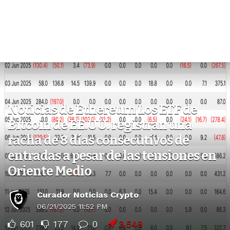
NOTICIAS ETHEREUM
Noticias de Ethereum Los ETF de
Bitcoin de EE.UU. registran una
racha de 8 días consecutivos de
entradas a pesar de las tensiones en
Oriente Medio
Curador Noticias Crypto
06/21/2025 11:52 PM
601
177
0
3,549