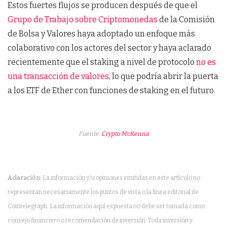
Estos fuertes flujos se producen después de que el
Grupo de Trabajo sobre Criptomonedas
de la Comisión
de Bolsa y Valores haya adoptado un enfoque más
colaborativo con los actores del sector y haya aclarado
recientemente que el staking a nivel de protocolo
no es
una transacción de valores
, lo que podría abrir la puerta
a los ETF de Ether con funciones de staking en el futuro.
Fuente:
Crypto McKenna
Aclaración:
La información y/u opiniones emitidas en este artículo no
representan necesariamente los puntos de vista o la línea editorial de
Cointelegraph. La información aquí expuesta no debe ser tomada como
consejo financiero o recomendación de inversión. Toda inversión y