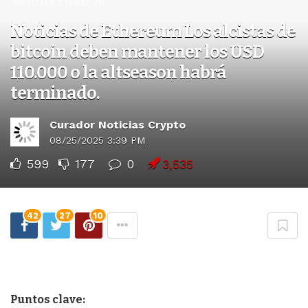
NOTICIAS ETHEREUM
Noticias de Ethereum Los alcistas de
bitcoin deben mantener los USD
110.000 o la altseason habrá
terminado.
Curador Noticias Crypto
08/25/2025 3:39 PM
599
177
0
3,535
42
27
10
Puntos clave: