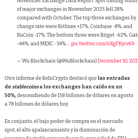
November Exchange Data Report: Spot trading volu
of major exchanges in November 2025 fell 28%
compared with October. The top three exchanges by
change rate were Bitfinex +17%, Coinbase -8%, and
KuCoin -17%. The bottom three were Bitget -62%, Gat
-44%, and MEXC -34%.…
pic.twitter.com/oXgFKyrv6b
— Wu Blockchain (@WuBlockchain)
December 10, 202
Otro informe de BeInCrypto destacó que
las entradas
de
stablecoins
a los exchanges han caído en un
50%,
descendiendo de 158 billones de dólares en agosto
a 78 billones de dólares hoy.
En conjunto, el bajo poder de compra en el mercado
spot, el alto apalancamiento y la disminución de