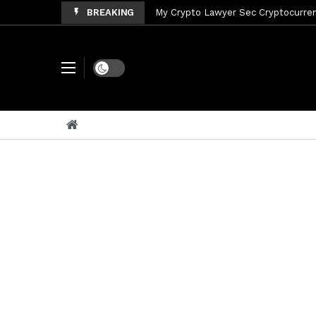
BREAKING
My Crypto Lawyer Sec Cryptocurrenc
My Crypto Lawyer Sec News Tres ho
My Crypto Lawyer Sec Speeches Cry
Dark mode
My Crypto Lawyer Sec News Cynthi
My Crypto Lawyer Sec News Rusia en
My Crypto Lawyer Sec Cryptocurre
My Crypto Lawyer Sec News XRP pri
My Crypto Lawyer Sec News Rusia r
My Crypto Lawyer Sec News XRP Ledg