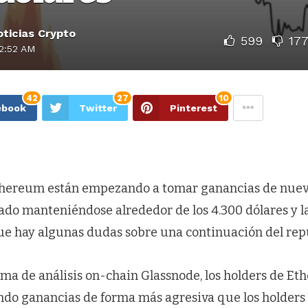
ticias Crypto
599
17
2:52 AM
42
27
10
ebook
Twitter
Pinterest
Ethereum están empezando a tomar ganancias de nue
ado manteniéndose alrededor de los 4.300 dólares y l
ue hay algunas dudas sobre una continuación del rep
ma de análisis on-chain Glassnode, los holders de Eth
do ganancias de forma más agresiva que los holders a