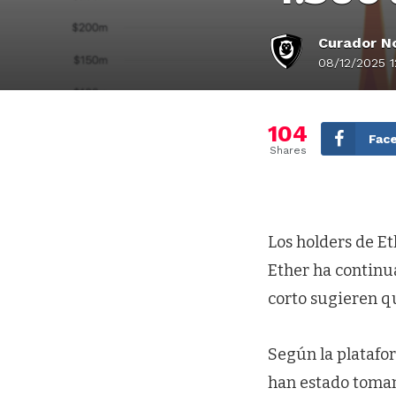
Curador No
08/12/2025 1
104
Fac
Shares
Los holders de 
Ether ha continu
corto sugieren q
Según la platafor
han estado toman