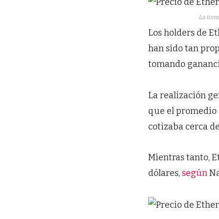
La toma
Los holders de Et
han sido tan pro
tomando ganancia
La realización g
que el promedio
cotizaba cerca de
Mientras tanto, E
dólares,
según
Na