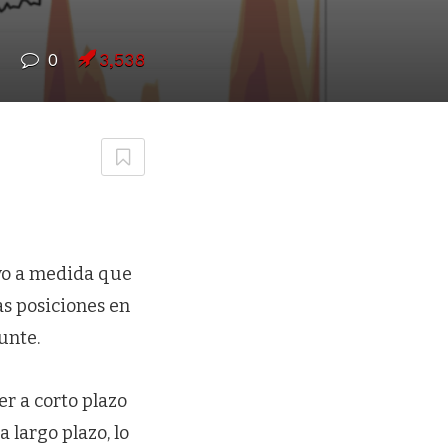
7
0
3,538
vo a medida que
as posiciones en
unte.
er a corto plazo
 largo plazo, lo