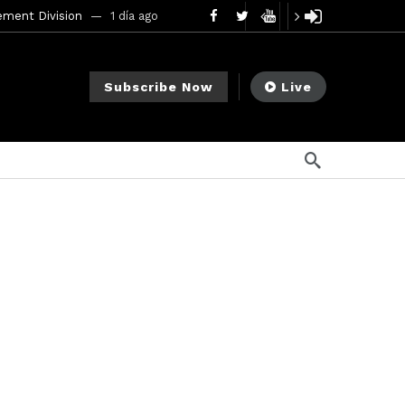
ement Division
1 día ago
mendments to Rule 0‑1(a)(7)
2 días ago
Subscribe Now
Live
go
ago
ee Meeting
1 semana ago
1 semana ago
My Crypto Lawyer Sec Cryptocurrency Small Business Forum’s Report to Congress Highlights Recommendations to Improve Capital-Raising Policy
s ago
17 horas ago