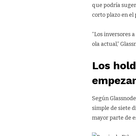
que podría sugeri
corto plazo en el 
“Los inversores 
ola actual,” Glas
Los hold
empezan
Según Glassnode,
simple de siete d
mayor parte de es