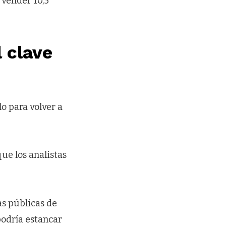
vender 10,5
 clave
o para volver a
ue los analistas
as públicas de
odría estancar