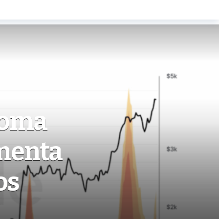
toma
umenta
os