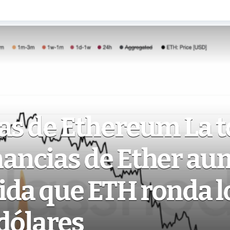
ias de Ethereum La 
nancias de Ether a
ida que ETH ronda l
dólares