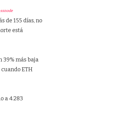
assnode
s de 155 días, no
orte está
un 39% más baja
, cuando ETH
o a 4.283