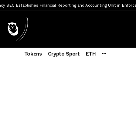
y SEC Establishes Financial Reporting and Accounting Unit in Enforc
mbres son acusados de planear un robo de Bitcoin
2 días ago
ptocurrency Restoring Regulatory Clarity: Statement on Technical A
a Lummis sets Trump condition for CLARITY Act passage
6 días a
vía a prisión al fundador de BitRiver por presunto fraude
7 días 
Tokens
Crypto Sport
ETH
ncy SEC Announces Continuation of Small Business Advisory Committ
ce forecast ahead of CLARITY Act vote next week
1 semana ago
econoce a Bitcoin como propiedad con una histórica ley
2 semana
er adoption accelerates as Ripple receives full EU MiCA license