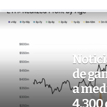
NOTICIAS ETHEREUM
Notic
de ga
a med
4.300 