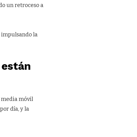
do un retroceso a
, impulsando la
 están
a media móvil
or día, y la