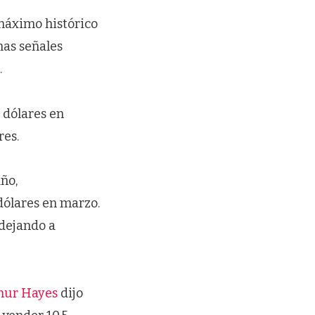
máximo histórico
nas señales
.
dólares en
res.
año,
dólares en marzo.
 dejando a
thur Hayes
dijo