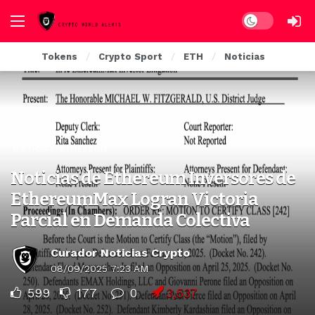
Dark mode
Tokens
Crypto Sport
ETH
Noticias
NOTICIAS ETHEREUM
Noticias de Ethereum Inversores de
EthereumMax Logran Victoria
Parcial en Demanda Colectiva
Curador Noticias Crypto
08/09/2025 7:23 AM
599
177
0
3,537