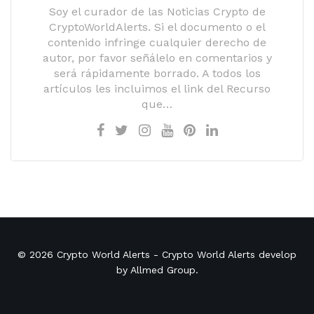
Soy el curador de las Noticias Crypto de
CryptoWorldAlerts. Si el documento o el
contenido infringe cualquier derecho de
autor, por favor señálelo en comentarios y
será rápidamente borrado. A todos los
artículos les incluimos el link del Recurso
que…
© 2026
Crypto World Alerts
- Crypto World Alerts develop
by
Allmed Group
.