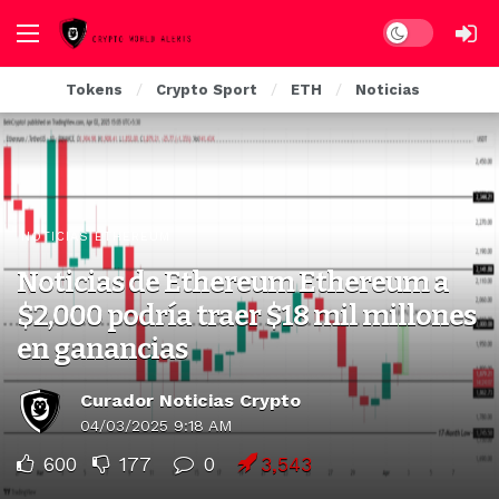
Dark mode
Tokens
Crypto Sport
ETH
Noticias
NOTICIAS ETHEREUM
Noticias de Ethereum Ethereum a
$2,000 podría traer $18 mil millones
en ganancias
Curador Noticias Crypto
04/03/2025 9:18 AM
600
177
0
3,543