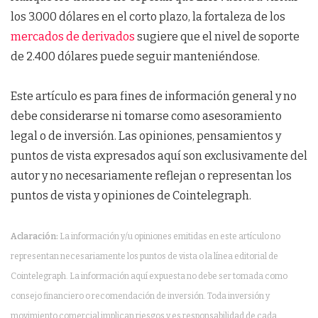
los 3.000 dólares en el corto plazo, la fortaleza de los
mercados de derivados
sugiere que el nivel de soporte
de 2.400 dólares puede seguir manteniéndose.
Este artículo es para fines de información general y no
debe considerarse ni tomarse como asesoramiento
legal o de inversión. Las opiniones, pensamientos y
puntos de vista expresados aquí son exclusivamente del
autor y no necesariamente reflejan o representan los
puntos de vista y opiniones de Cointelegraph.
Aclaración:
La información y/u opiniones emitidas en este artículo no
representan necesariamente los puntos de vista o la línea editorial de
Cointelegraph. La información aquí expuesta no debe ser tomada como
consejo financiero o recomendación de inversión. Toda inversión y
movimiento comercial implican riesgos y es responsabilidad de cada