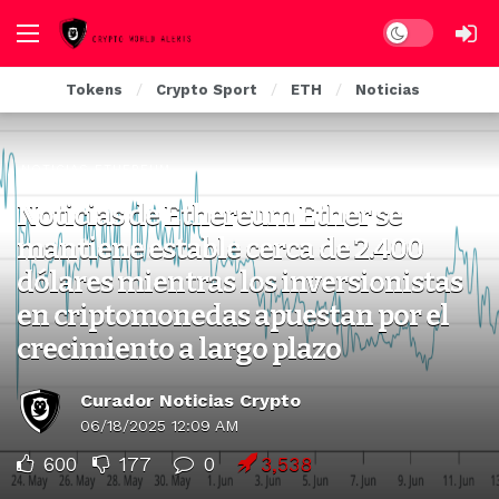
Dark mode
Tokens
Crypto Sport
ETH
Noticias
NOTICIAS ETHEREUM
Noticias de Ethereum Ether se
mantiene estable cerca de 2.400
dólares mientras los inversionistas
en criptomonedas apuestan por el
crecimiento a largo plazo
Curador Noticias Crypto
06/18/2025 12:09 AM
600
177
0
3,538