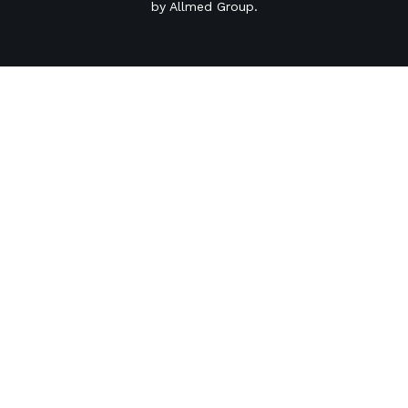
by
Allmed Group
.