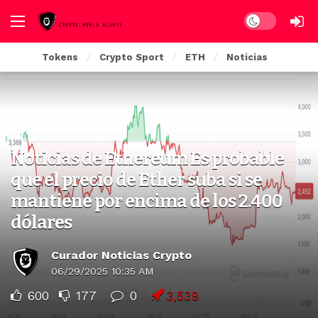
Dark mode
Tokens
Crypto Sport
ETH
Noticias
NOTICIAS ETHEREUM
Noticias de Ethereum Es probable
que el precio de Ether suba si se
mantiene por encima de los 2.400
dólares
Curador Noticias Crypto
06/29/2025 10:35 AM
600
177
0
3,539