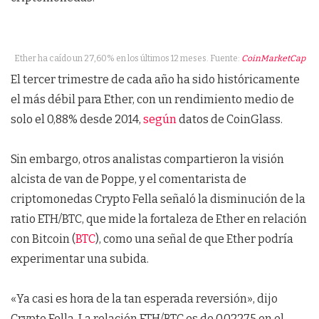
Ether ha caído un 27,60% en los últimos 12 meses. Fuente:
CoinMarketCap
El tercer trimestre de cada año ha sido históricamente
el más débil para Ether, con un rendimiento medio de
solo el 0,88% desde 2014,
según
datos de CoinGlass.
Sin embargo, otros analistas compartieron la visión
alcista de van de Poppe, y el comentarista de
criptomonedas Crypto Fella señaló la disminución de la
ratio ETH/BTC, que mide la fortaleza de Ether en relación
con Bitcoin (
BTC
), como una señal de que Ether podría
experimentar una subida.
«Ya casi es hora de la tan esperada reversión», dijo
Crypto Fella. La relación ETH/BTC es de 0,02275 en el