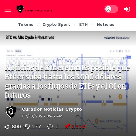
Dark mode
Tokens
Crypto Sport
ETH
Noticias
NOTICIAS ETHEREUM
Noticias de Ethereum Es posible que
Ether suba hasta los 3.000 dólares
gracias a los flujos de ETFs y el OI en
futuros
Curador Noticias Crypto
07/10/2025 3:45 AM
600
177
0
3,538