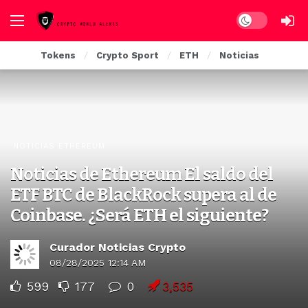
Dark mode
Tokens
Crypto Sport
ETH
Noticias
NOTICIAS ETHEREUM
Noticias de Ethereum El saldo del
ETF BTC de BlackRock supera al de
Coinbase. ¿Será ETH el siguiente?
Curador Noticias Crypto
08/28/2025 12:14 AM
599
177
0
3,535