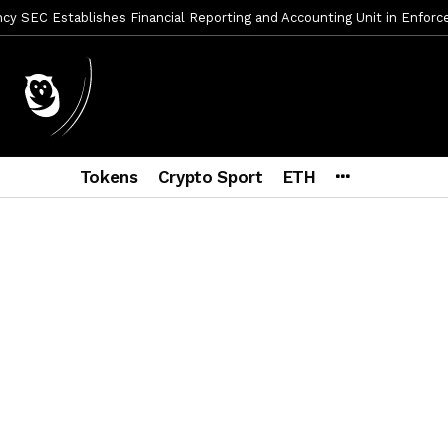
mbres son acusados de planear un robo de Bitcoin
1 día ago
ptocurrency Restoring Regulatory Clarity: Statement on Technical A
a Lummis sets Trump condition for CLARITY Act passage
6 días a
vía a prisión al fundador de BitRiver por presunto fraude
6 días 
ncy SEC Announces Continuation of Small Business Advisory Committ
Tokens
Crypto Sport
ETH
ce forecast ahead of CLARITY Act vote next week
1 semana ago
econoce a Bitcoin como propiedad con una histórica ley
2 semana
er adoption accelerates as Ripple receives full EU MiCA license