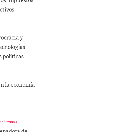
 los impuestos
ctivos
rocracia y
ecnologías
 políticas
en la economía
or Lummis
senadora de