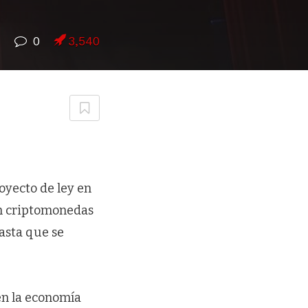
7
0
3,540
oyecto de ley en
on criptomonedas
asta que se
en la economía