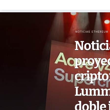
NOTICIAS ETHEREUM
Notici
proyec
cript
Lummis
doble 