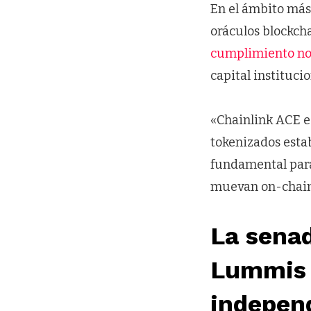
En el ámbito más
oráculos blockch
cumplimiento n
capital instituci
«Chainlink ACE e
tokenizados esta
fundamental para 
muevan on-chain”
La sena
Lummis 
independ