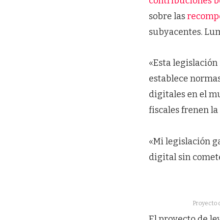
contribuciones b
sobre las
recompe
subyacentes. L
«Esta legislación
establece normas
digitales en el m
fiscales frenen l
«Mi legislación 
digital sin comet
Proyecto 
El proyecto de l