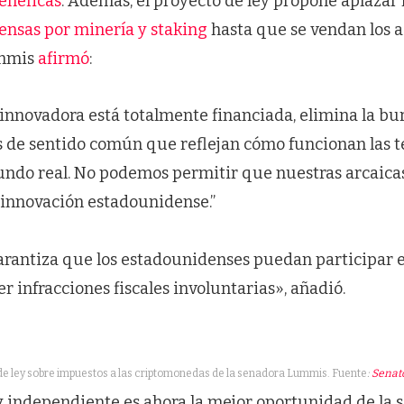
enéficas
. Además, el proyecto de ley propone aplazar
nsas por minería y staking
hasta que se vendan los a
ummis
afirmó
:
 innovadora está totalmente financiada, elimina la bu
 de sentido común que reflejan cómo funcionan las t
undo real. No podemos permitir que nuestras arcaicas
a innovación estadounidense.”
garantiza que los estadounidenses puedan participar 
er infracciones fiscales involuntarias», añadió.
de ley sobre impuestos a las criptomonedas de la senadora Lummis. Fuente
:
Senat
ey independiente es ahora la mejor oportunidad de la 