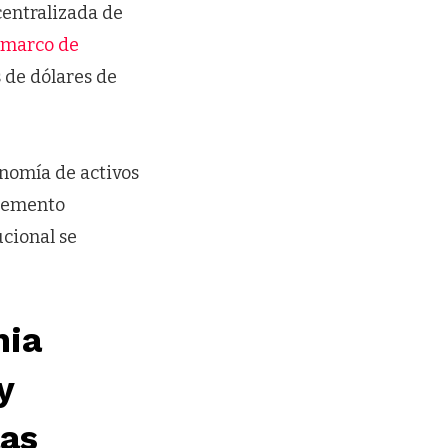
centralizada de
 marco de
 de dólares de
nomía de activos
elemento
ucional se
hia
y
las