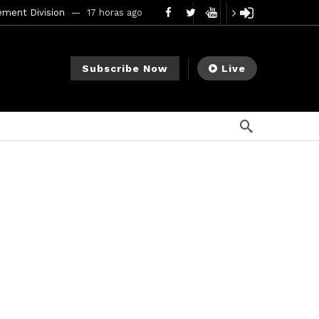
mendments to Rule 0‑1(a)(7)
2 días ago
go
Subscribe Now
Live
ago
ee Meeting
7 días ago
1 semana ago
My Crypto Lawyer Sec Cryptocurrency Small Business Forum’s Report to Congress Highlights Recommendations to Improve Capital-Raising Policy
s ago
5 horas ago