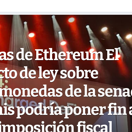
as de Ethereum El
to de ley sobre
omonedas de la sen
 podría poner fin a
imposición fiscal