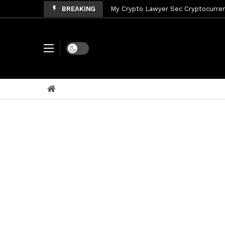
BREAKING
My Crypto Lawyer Sec News Tres ho
My Crypto Lawyer Sec Speeches Cry
My Crypto Lawyer Sec News Cynthi
Dark mode
My Crypto Lawyer Sec News Rusia en
My Crypto Lawyer Sec Cryptocurre
My Crypto Lawyer Sec News XRP pri
My Crypto Lawyer Sec News Rusia r
My Crypto Lawyer Sec News XRP Ledg