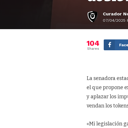
Curador No
07/04/2025 8
104
Fac
Shares
La senadora esta
el que propone e
y aplazar los im
vendan los token
«Mi legislación 