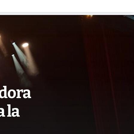
adora
 la