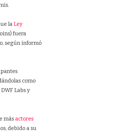
is.
que la
Ley
oins) fuera
io, según informó
ipantes
lidándolas como
e DWF Labs y
ue más
actores
os, debido a su