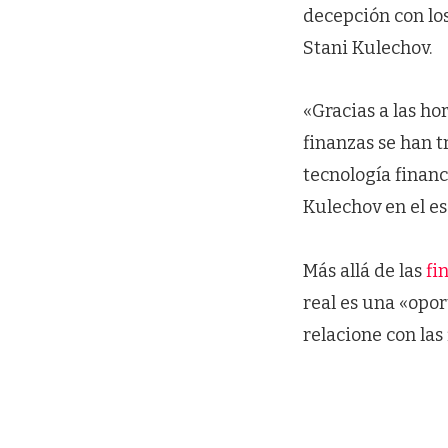
decepción con los
Stani Kulechov.
«Gracias a las ho
finanzas se han t
tecnología finan
Kulechov en el e
Más allá de las
fi
real es una «opo
relacione con las