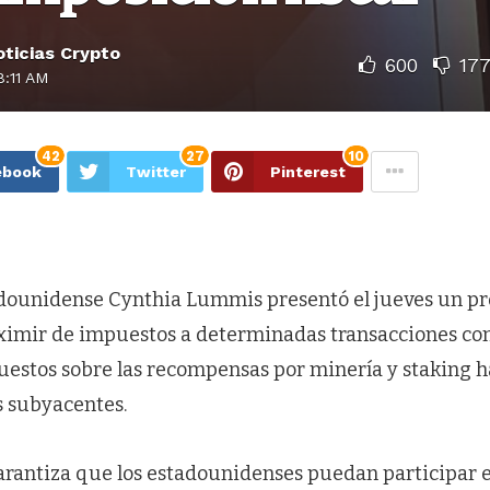
ticias Crypto
600
17
:11 AM
42
27
10
ebook
Twitter
Pinterest
dounidense Cynthia Lummis presentó el jueves un pr
ximir de impuestos a determinadas transacciones c
puestos sobre las recompensas por minería y staking h
s subyacentes.
garantiza que los estadounidenses puedan participar 