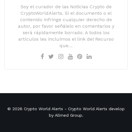
Soy el curador de las Noticias Crypto de
CryptoWorldAlerts. Si el documento o el
contenido infringe cualquier derecho de
autor, por favor señálelo en comentarios y
será rápidamente borrado. A todos los
artículos les incluimos el link del Recurso
que…
© 2026
Crypto World Alerts
- Crypto World Alerts develop
by
Allmed Group
.