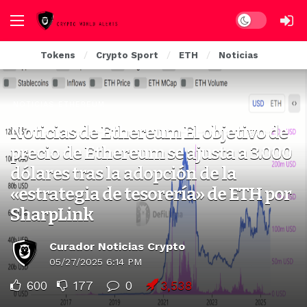
Dark mode
Tokens
Crypto Sport
ETH
Noticias
NOTICIAS ETHEREUM
Noticias de Ethereum El objetivo de
precio de Ethereum se ajusta a 3.000
dólares tras la adopción de la
«estrategia de tesorería» de ETH por
SharpLink
Curador Noticias Crypto
05/27/2025 6:14 PM
600
177
0
3,538