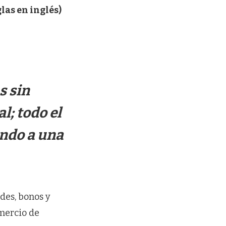
glas en inglés)
s sin
l; todo el
ando a una
des, bonos y
mercio de