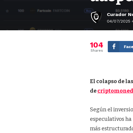
Curador No
04/07/2025 
104
Fac
Shares
El colapso de la
de
criptomone
Según el inversio
especulativos ha
más estructurado