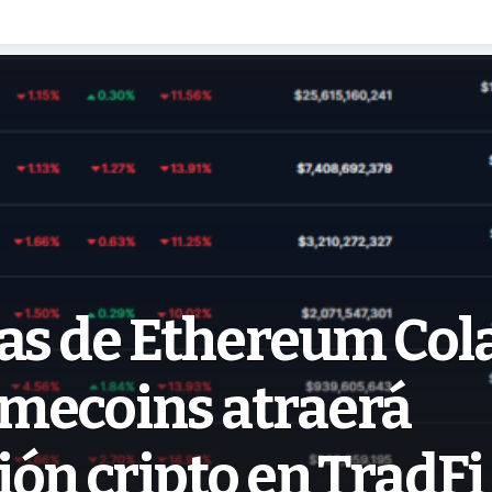
ias de Ethereum Col
mecoins atraerá
ón cripto en TradFi