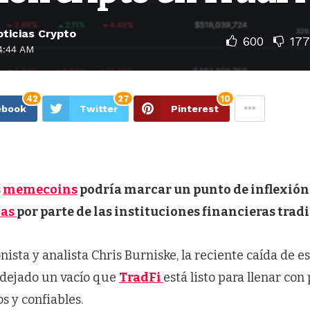
ticias Crypto
600
177
4:44 AM
42
27
10
ebook
Twitter
Pinterest
s
memecoins
podría marcar un punto de inflexión
das
por parte de las instituciones financieras trad
nista y analista Chris Burniske, la reciente caída de es
 dejado un vacío que
TradFi
está listo para llenar con
s y confiables.