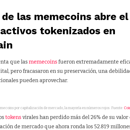
 de las memecoins abre e
 activos tokenizados en
ain
nta que las
memecoins
fueron extremadamente efica
tal, pero fracasaron en su preservación, una debilida
icionales pueden aprovechar.
mecoins por capitalización de mercado, la mayoría en números rojos. Fuente:
Coi
os
tokens
virales han perdido más del 26% de su valor 
ación de mercado que ahora ronda los 52.819 millones 