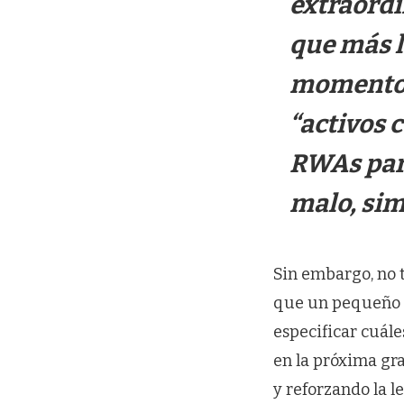
extraordi
que más l
momento p
“activos 
RWAs pare
malo, sim
Sin embargo, no 
que un pequeño n
especificar cuále
en la próxima gr
y reforzando la l