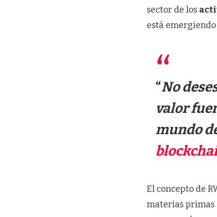
sector de los
acti
está emergiendo 
“
No dese
valor fue
mundo de 
blockcha
El concepto de RW
materias primas 