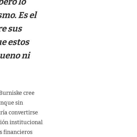
pero lo
smo. Es el
re sus
ue estos
bueno ni
Burniske cree
unque sin
ría convertirse
ión institucional
s financieros