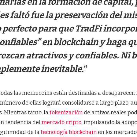
narias en la formación de capital, 
es faltó fue la preservación del mi
erfecto para que TradFi incorpo
confiables” en blockchain y haga q
zcan atractivos y confiables. Ni 
plemente inevitable.
“
todas las memecoins están destinadas a desaparecer. 
úmero de ellas logrará consolidarse a largo plazo, a
s. Mientras tanto, la
tokenización
de activos reales pod
an tendencia del
mercado cripto
, impulsando la adopc
egitimidad de la
tecnología blockchain
en los mercado