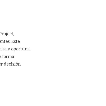
roject,
ntes. Este
cisa y oportuna.
e forma
r decisión