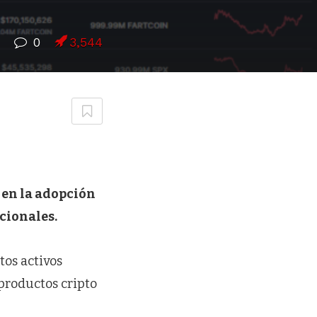
0
3,544
 en la adopción
icionales.
tos activos
 productos cripto