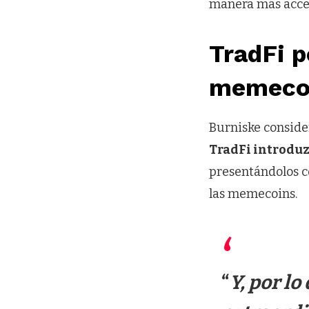
manera más acces
TradFi p
memecoi
Burniske conside
TradFi introduz
presentándolos c
las memecoins.
“
Y, por l