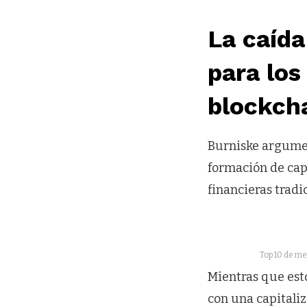
La caída
para los
blockch
Burniske argume
formación de capi
financieras trad
Top 10 de me
Mientras que est
con una capitaliz