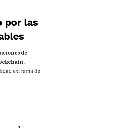
o por las
ables
tuciones de
lockchain,
ilidad extrema de