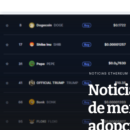
NOTICIAS ETHEREUM
Notic
de me
adopci