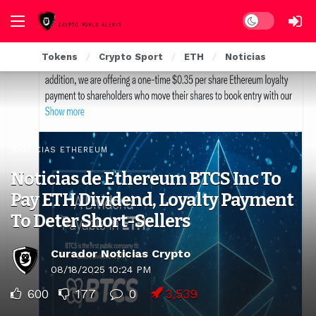
Dark mode
Tokens
Crypto Sport
ETH
Noticias
NOTICIAS ETHEREUM
Noticias de Ethereum BTCS Inc To
Pay ETH Dividend, Loyalty Payment
To Deter Short-Sellers
Curador Noticias Crypto
08/18/2025 10:24 PM
600
177
0
3,539