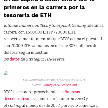
primeros en la carrera por la
tesorería de ETH
Bitmine Immersion Tech
y
SharpLink Gaming
lideran la
carrera, con 1.500.000 ETH y 728.800 ETH,
respectivamente, mientras que BTCS ocupa el puesto 11
con 70.000 ETH valorados en más de 303 millones de
dólares, según muestran
los
datos
de
StrategicETHReserve
.
Las 15 entidades con mayores reservas de ETH.
Fuente:
StrategicETHReserve.xyz
BTCS ha estado aprovechando las
finanzas
descentralizadas
(como el préstamo en
Aave
) y
el
staking
al menos desde 2022, pero solo comenzó a