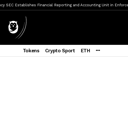
y SEC Establishes Financial Reporting and Accounting Unit in Enforc
mbres son acusados de planear un robo de Bitcoin
1 día ago
ptocurrency Restoring Regulatory Clarity: Statement on Technical A
a Lummis sets Trump condition for CLARITY Act passage
6 días a
vía a prisión al fundador de BitRiver por presunto fraude
6 días 
ncy SEC Announces Continuation of Small Business Advisory Committ
Tokens
Crypto Sport
ETH
ce forecast ahead of CLARITY Act vote next week
1 semana ago
econoce a Bitcoin como propiedad con una histórica ley
2 semana
er adoption accelerates as Ripple receives full EU MiCA license