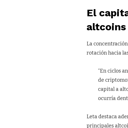
El capit
altcoins
La concentración 
rotación hacia la
“En ciclos a
de criptomon
capital a al
ocurría dent
Leta destaca adem
principales altcoi