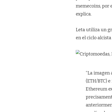
memecoins, por e
explica.
Leta utiliza un g
en el ciclo alcis
“La imagen 
(ETH/BTC) e 
Ethereum exp
precisamente
anteriorment