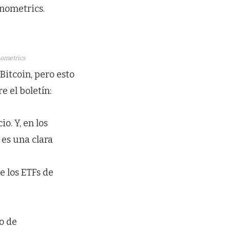
inometrics.
nometrics
Bitcoin, pero esto
 el boletín:
. Y, en los
 es una clara
 los ETFs de
o de