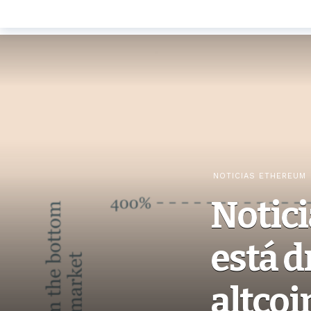
NOTICIAS ETHEREUM
Notici
está d
altcoi