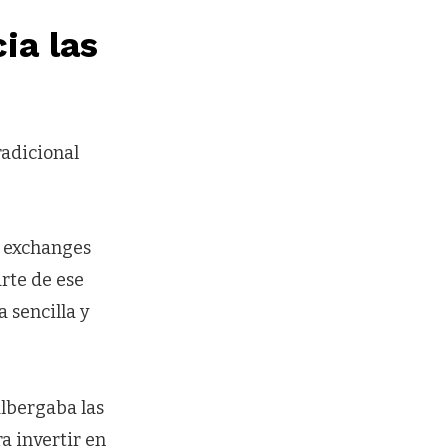
ia las
radicional
e exchanges
rte de ese
a sencilla y
lbergaba las
ra invertir en