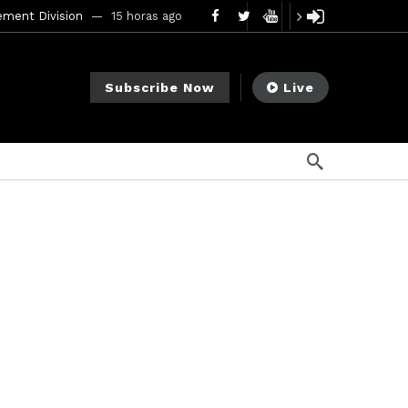
ement Division
15 horas ago
mendments to Rule 0‑1(a)(7)
2 días ago
Subscribe Now
Live
go
ago
ee Meeting
7 días ago
1 semana ago
My Crypto Lawyer Sec Cryptocurrency Small Business Forum’s Report to Congress Highlights Recommendations to Improve Capital-Raising Policy
s ago
3 horas ago