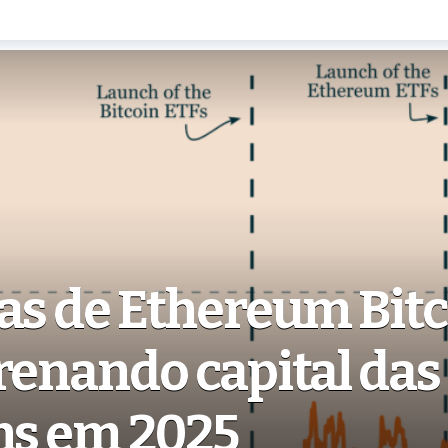
as de Ethereum Bit
renando capital das
ns em 2025