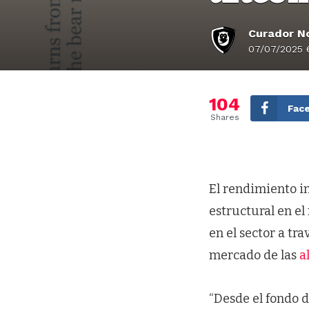
Curador No
07/07/2025 
104
Fac
Shares
El rendimiento in
estructural en el
en el sector a tra
mercado de las
a
“Desde el fondo 