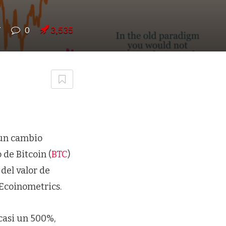
7
0
3,535
a un cambio
 de Bitcoin (
BTC
)
 del valor de
 Ecoinometrics.
casi un 500%,