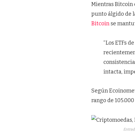
Mientras Bitcoin 
punto álgido de la
Bitcoin
se mantuvo
“Los ETFs de
recientement
consistencia
intacta, impe
Según Ecoinometri
rango de 105.000 
Entrad