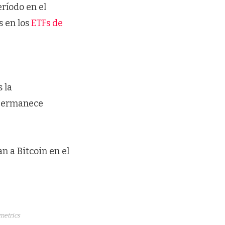
eríodo en el
s en los
ETFs de
 la
 permanece
n a Bitcoin en el
metrics