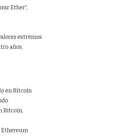
rar Ether”,
 valores extremos
tro años.
o en Bitcoin
ando
 Bitcoin,
on Ethereum