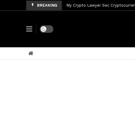
My Crypto Lawyer Sec Cryptocurrenc
BREAKING
My Crypto Lawyer Sec News Tres ho
My Crypto Lawyer Sec Speeches Cry
Dark mode
My Crypto Lawyer Sec News Cynthi
My Crypto Lawyer Sec News Rusia en
My Crypto Lawyer Sec Cryptocurre
My Crypto Lawyer Sec News XRP pri
My Crypto Lawyer Sec News Rusia r
My Crypto Lawyer Sec News XRP Ledg