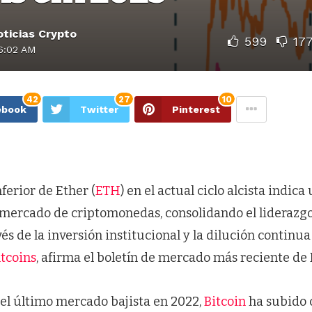
ticias Crypto
599
17
6:02 AM
42
27
10
ebook
Twitter
Pinterest
ferior de Ether (
ETH
) en el actual ciclo alcista indic
 mercado de criptomonedas, consolidando el liderazgo
vés de la inversión institucional y la dilución continua
ltcoins
, afirma el boletín de mercado más reciente de
del último mercado bajista en 2022,
Bitcoin
ha subido 