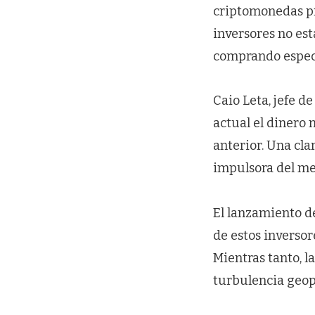
criptomonedas pro
inversores no es
comprando especí
Caio Leta, jefe d
actual el dinero
anterior. Una cla
impulsora del mer
El lanzamiento d
de estos inversor
Mientras tanto, l
turbulencia geop