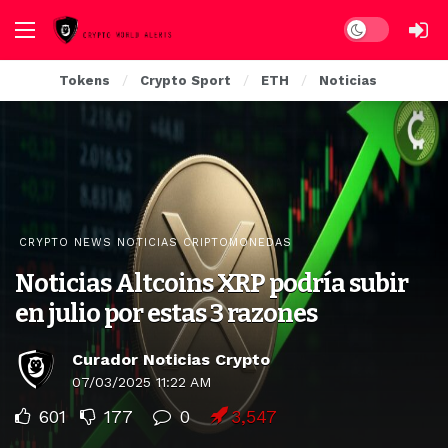
Dark mode
Tokens
Crypto Sport
ETH
Noticias
CRYPTO NEWS NOTICIAS CRIPTOMONEDAS
Noticias Altcoins XRP podría subir
en julio por estas 3 razones
Curador Noticias Crypto
07/03/2025 11:22 AM
601
177
0
3,547