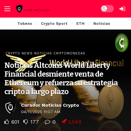
Dark mode
Tokens
Crypto Sport
ETH
Noticias
CRYPTO NEWS NOTICIAS CRIPTOMONEDAS
Noticias Altcoins World Liberty
Financial desmiente venta de
Ethereum y refuerza su estrategia
cripto a largo plazo
Curador Noticias Crypto
04/11/2025 11:07 AM
601
177
0
3,548