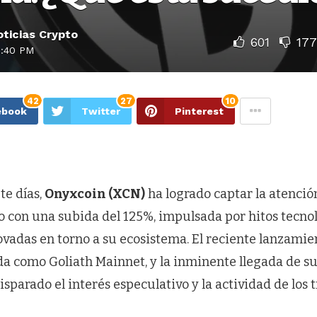
ticias Crypto
601
177
9:40 PM
42
27
10
ebook
Twitter
Pinterest
te días,
Onyxcoin (XCN)
ha logrado captar la atención
 con una subida del 125%, impulsada por hitos tecnol
vadas en torno a su ecosistema. El reciente lanzamie
da como Goliath Mainnet, y la inminente llegada de su
isparado el interés especulativo y la actividad de los t