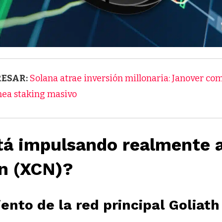
RESAR:
Solana atrae inversión millonaria: Janover c
nea staking masivo
tá impulsando realmente 
n (XCN)?
ento de la red principal Goliath