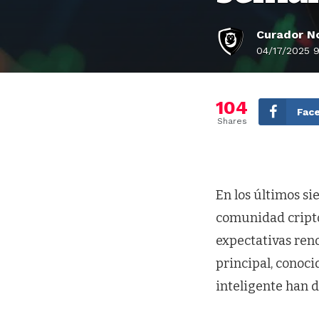
Curador No
04/17/2025 
104
Fac
Shares
En los últimos sie
comunidad cripto
expectativas reno
principal, conoci
inteligente han d