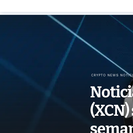
CRYPTO NEWS NOTIC
Notici
(XCN)
seman