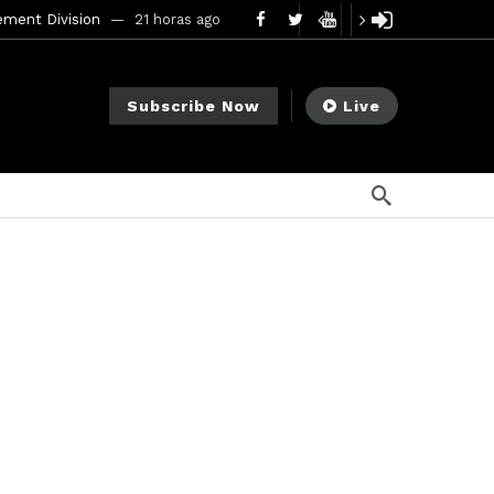
mendments to Rule 0‑1(a)(7)
2 días ago
go
Subscribe Now
Live
ago
ee Meeting
1 semana ago
1 semana ago
My Crypto Lawyer Sec Cryptocurrency Small Business Forum’s Report to Congress Highlights Recommendations to Improve Capital-Raising Policy
s ago
9 horas ago