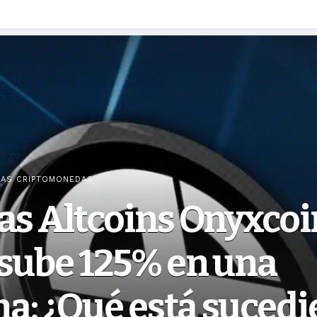
IAS CRIPTOMONEDAS
as Altcoins Onyxcoi
 sube 125% en una
a: ¿Qué está suced