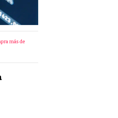
ompra más de
a