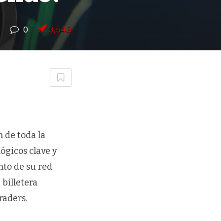
0
3,548
 de toda la
ógicos clave y
nto de su red
 billetera
raders.