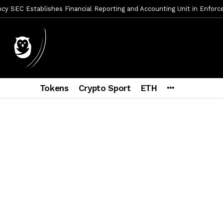
mbres son acusados de planear un robo de Bitcoin
1 día ago
ptocurrency Restoring Regulatory Clarity: Statement on Technical A
a Lummis sets Trump condition for CLARITY Act passage
6 días a
vía a prisión al fundador de BitRiver por presunto fraude
7 días 
ncy SEC Announces Continuation of Small Business Advisory Committ
Tokens
Crypto Sport
ETH
ce forecast ahead of CLARITY Act vote next week
1 semana ago
econoce a Bitcoin como propiedad con una histórica ley
2 semana
er adoption accelerates as Ripple receives full EU MiCA license