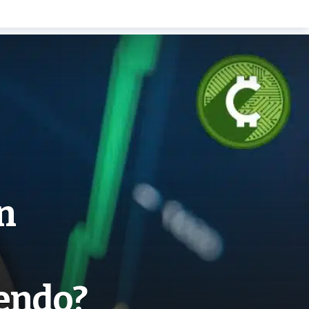
n
iendo?