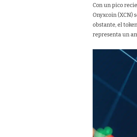
Con un pico reci
Onyxcoin (XCN) s
obstante, el toke
representa un am