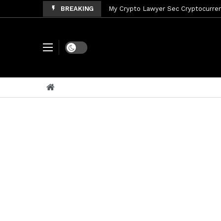
BREAKING
My Crypto Lawyer Sec News Tres ho
My Crypto Lawyer Sec Speeches Cry
My Crypto Lawyer Sec News Cynthi
Dark mode
My Crypto Lawyer Sec News Rusia en
My Crypto Lawyer Sec Cryptocurre
My Crypto Lawyer Sec News XRP pri
My Crypto Lawyer Sec News Rusia r
My Crypto Lawyer Sec News XRP Ledg