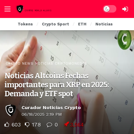
Dark mode
Tokens
Crypto Sport
ETH
Noticias
CRYPTO NEWS NOTICIAS CRIPTOMONEDAS
Noticias Altcoins Fechas
importantes para XRP en 2025:
Demanda y ETF spot
Curador Noticias Crypto
06/18/2025 2:19 PM
603
178
0
3,564