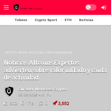
Dark mode
Tokens
Crypto Sport
ETH
Noticias
CRYPTO NEWS NOTICIAS CRIPTOMONEDAS
Noticias Altcoins Expertos
advierten sobre valor inflado y caída
de actividad
Curador Noticias Crypto
05/06/2025 4:01 PM
602
178
0
3,552