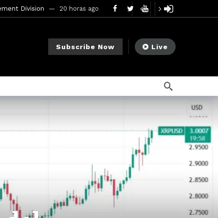
mendments to Rule 0‑1(a)(7)
2 días ago
go
Subscribe Now
Live
ago
ee Meeting
7 días ago
1 semana ago
My Crypto Lawyer Sec Cryptocurrency Small Business Forum’s Report to Congress Highlights Recommendations to Improve Capital-Raising Policy
s ago
8 horas ago