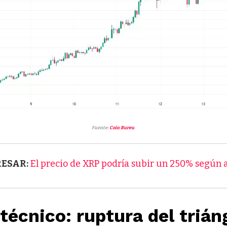
Fuente:
Coin Bureu
.
RESAR:
El precio de XRP podría subir un 250% según a
 técnico: ruptura del trián