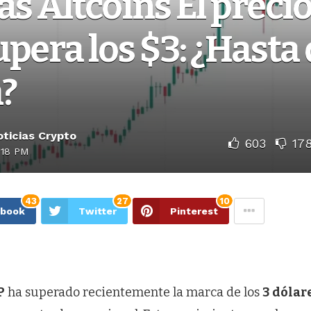
as Altcoins El precio
pera los $3: ¿Hasta
?
ticias Crypto
603
17
:18 PM
43
27
10
ebook
Twitter
Pinterest
P
ha superado recientemente la marca de los
3 dólar