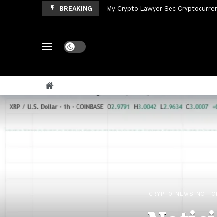
BREAKING
My Crypto Lawyer Sec News Tres ho
My Crypto Lawyer Sec Speeches Cry
My Crypto Lawyer Sec News Cynthi
Dark mode
My Crypto Lawyer Sec News Rusia en
My Crypto Lawyer Sec Cryptocurre
My Crypto Lawyer Sec News XRP pri
My Crypto Lawyer Sec News Rusia r
My Crypto Lawyer Sec News XRP Ledg
CRYPTO NEWS NOTIC