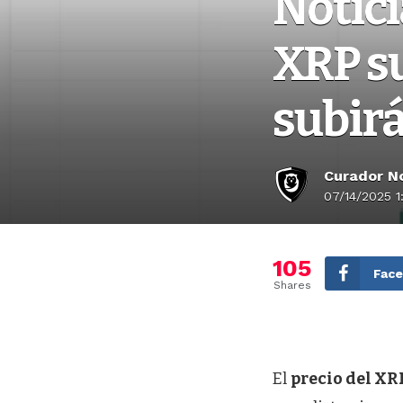
Notici
XRP su
subirá
Curador No
07/14/2025 1
105
Fac
Shares
El
precio del XR