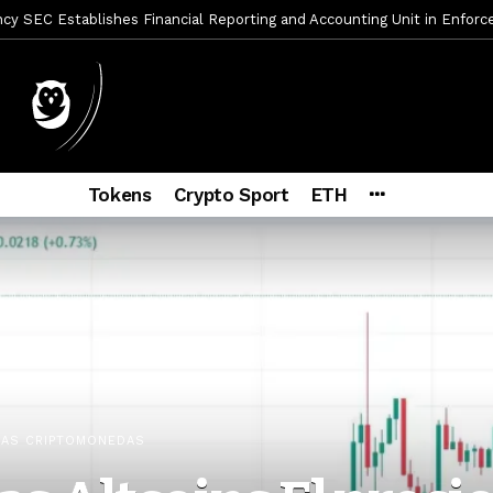
mbres son acusados de planear un robo de Bitcoin
1 día ago
ptocurrency Restoring Regulatory Clarity: Statement on Technical A
a Lummis sets Trump condition for CLARITY Act passage
6 días a
vía a prisión al fundador de BitRiver por presunto fraude
6 días 
ncy SEC Announces Continuation of Small Business Advisory Committ
Tokens
Crypto Sport
ETH
ce forecast ahead of CLARITY Act vote next week
1 semana ago
econoce a Bitcoin como propiedad con una histórica ley
2 semana
er adoption accelerates as Ripple receives full EU MiCA license
IAS CRIPTOMONEDAS