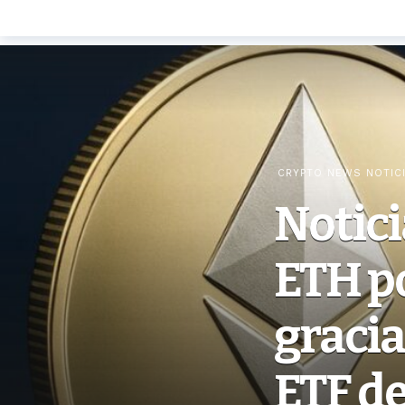
CRYPTO NEWS NOTIC
Notici
ETH p
gracia
ETF d