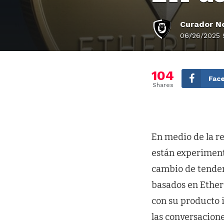
Curador No
06/26/2025 
104
Fac
Shares
En medio de la re
están experiment
cambio de tendenc
basados en Ether
con su producto 
las conversacione