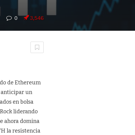
7
0
3,546
tado de Ethereum
 anticipar un
zados en bolsa
kRock liderando
ue ahora domina
H la resistencia