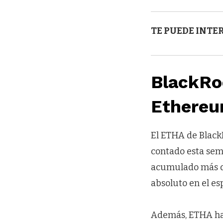
TE PUEDE INTE
BlackRo
Ethere
El ETHA de BlackR
contado esta sema
acumulado más de 
absoluto en el es
Además, ETHA ha 