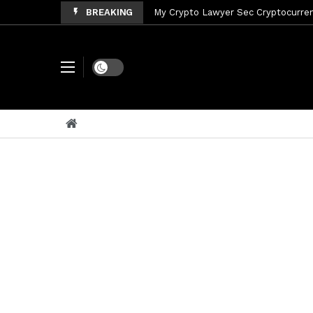
BREAKING
My Crypto Lawyer Sec News Tres ho
My Crypto Lawyer Sec Speeches Cry
My Crypto Lawyer Sec News Cynthi
Dark mode
My Crypto Lawyer Sec News Rusia en
My Crypto Lawyer Sec Cryptocurre
My Crypto Lawyer Sec News XRP pri
My Crypto Lawyer Sec News Rusia r
My Crypto Lawyer Sec News XRP Ledg