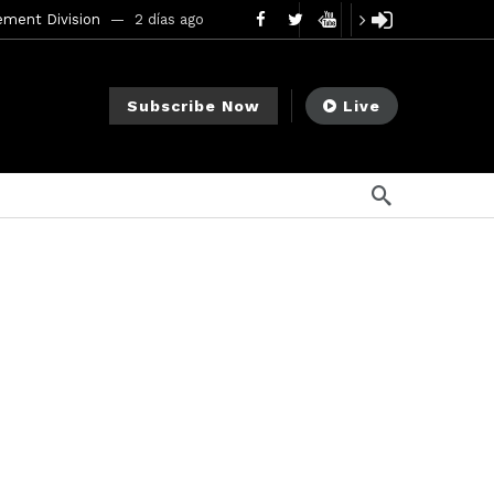
mendments to Rule 0‑1(a)(7)
3 días ago
go
Subscribe Now
Live
na ago
ee Meeting
1 semana ago
1 semana ago
My Crypto Lawyer Sec Cryptocurrency Small Business Forum’s Report to Congress Highlights Recommendations to Improve Capital-Raising Policy
o
s ago
24 horas ago