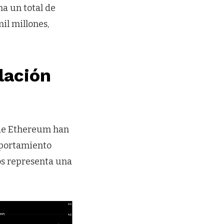
na un total de
il millones,
lación
 de Ethereum han
mportamiento
os representa una