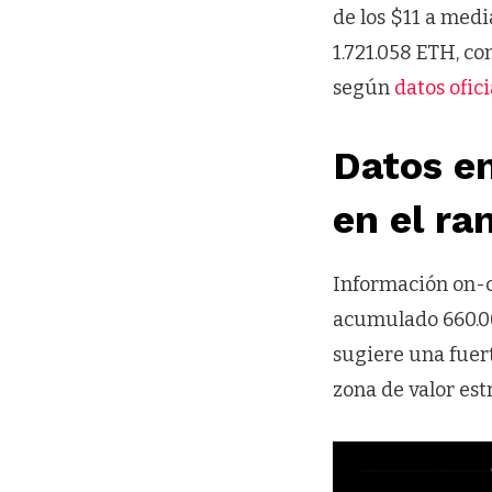
de los $11 a medi
1.721.058 ETH, co
según
datos ofic
Datos e
en el ra
Información on-c
acumulado 660.00
sugiere una fuer
zona de valor es