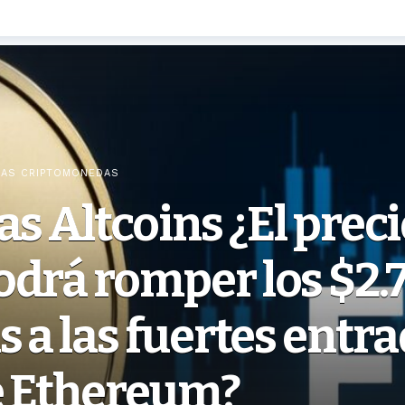
IAS CRIPTOMONEDAS
as Altcoins ¿El preci
odrá romper los $2.
s a las fuertes entr
e Ethereum?