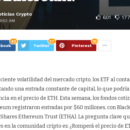
ticias Crypto
601
17
9:52 AM
42
27
10
ebook
Twitter
Pinterest
ciente volatilidad del mercado cripto, los ETF al con
ando una entrada constante de capital, lo que podría
ia en el precio de ETH. Esta semana, los fondos coti
eum registraron entradas por $60 millones, con Blac
iShares Ethereum Trust (ETHA). La pregunta clave q
s en la comunidad cripto es: ¿Romperá el precio de ET