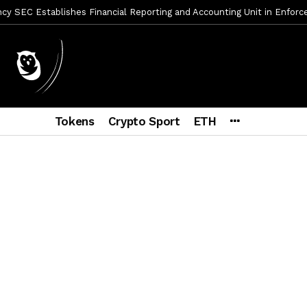
mbres son acusados de planear un robo de Bitcoin
2 días ago
ptocurrency Restoring Regulatory Clarity: Statement on Technical A
a Lummis sets Trump condition for CLARITY Act passage
7 días a
vía a prisión al fundador de BitRiver por presunto fraude
1 sema
ncy SEC Announces Continuation of Small Business Advisory Committ
Tokens
Crypto Sport
ETH
ce forecast ahead of CLARITY Act vote next week
2 semanas ag
econoce a Bitcoin como propiedad con una histórica ley
2 semana
er adoption accelerates as Ripple receives full EU MiCA license