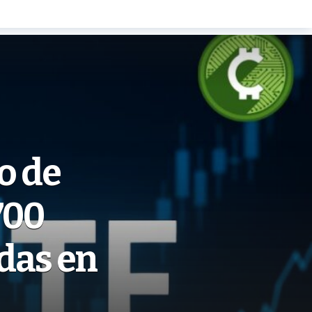
o de
700
adas en