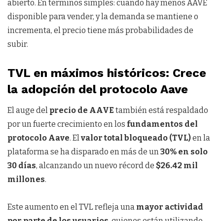
abierto. En términos simples: cuando hay menos AAVE
disponible para vender, y la demanda se mantiene o
incrementa, el precio tiene más probabilidades de
subir.
TVL en máximos históricos: Crece
la adopción del protocolo Aave
El auge del
precio de AAVE
también está respaldado
por un fuerte crecimiento en los
fundamentos del
protocolo Aave
. El
valor total bloqueado (TVL)
en la
plataforma se ha disparado en más de un
30% en solo
30 días
, alcanzando un nuevo récord de
$26.42 mil
millones
.
Este aumento en el TVL refleja una
mayor actividad
por parte de los usuarios
, quienes están utilizando