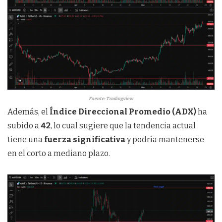
Fuente: Tradingview.
Además, el
Índice Direccional Promedio (ADX)
ha
subido a
42
, lo cual sugiere que la tendencia actual
tiene una
fuerza significativa
y podría mantenerse
en el corto a mediano plazo.