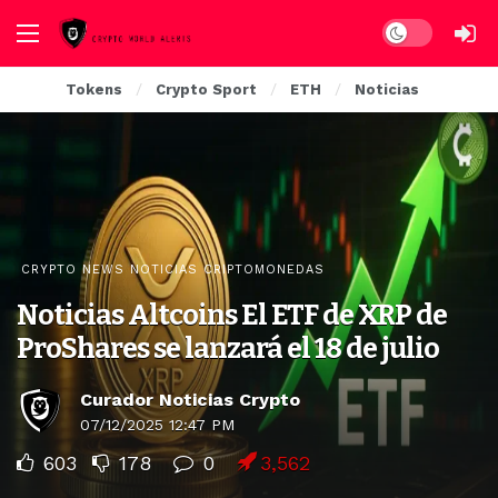
Dark mode
Tokens
Crypto Sport
ETH
Noticias
CRYPTO NEWS NOTICIAS CRIPTOMONEDAS
Noticias Altcoins El ETF de XRP de
ProShares se lanzará el 18 de julio
Curador Noticias Crypto
07/12/2025 12:47 PM
603
178
0
3,562