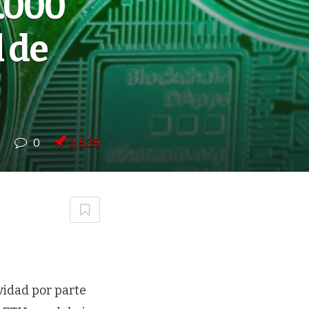
.000
l de
7
0
3,539
idad por parte