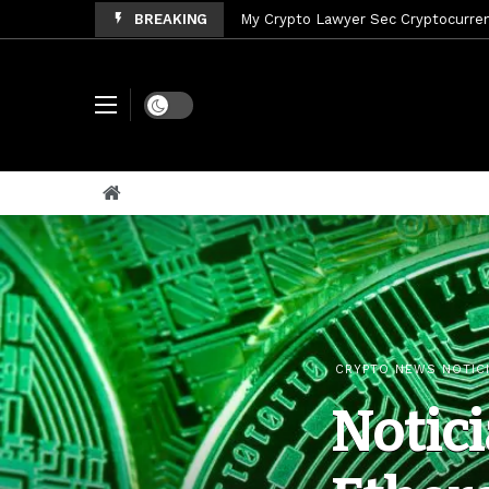
BREAKING
My Crypto Lawyer Sec News Tres ho
My Crypto Lawyer Sec Speeches Cry
My Crypto Lawyer Sec News Cynthi
Dark mode
My Crypto Lawyer Sec News Rusia en
My Crypto Lawyer Sec Cryptocurre
My Crypto Lawyer Sec News XRP pri
My Crypto Lawyer Sec News Rusia r
My Crypto Lawyer Sec News XRP Ledg
CRYPTO NEWS NOTIC
Notici