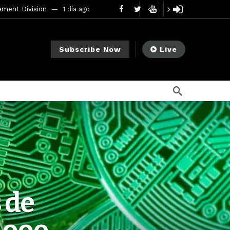
mendments to Rule 0‑1(a)(7)
2 días ago
go
Subscribe Now
Live
ago
ee Meeting
1 semana ago
1 semana ago
My Crypto Lawyer Sec Cryptocurrency Small Business Forum’s Report to Congress Highlights Recommendations to Improve Capital-Raising Policy
s ago
17 horas ago
 de