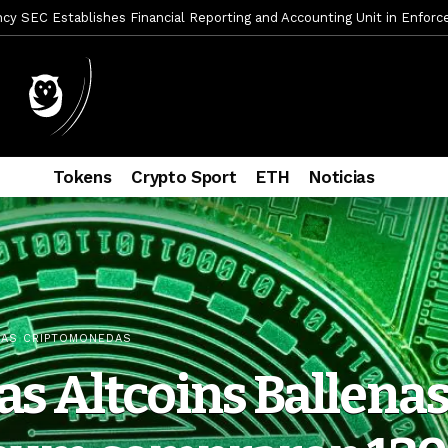
mbres son acusados de planear un robo de Bitcoin
2 días ago
ptocurrency Restoring Regulatory Clarity: Statement on Technical A
a Lummis sets Trump condition for CLARITY Act passage
6 días a
vía a prisión al fundador de BitRiver por presunto fraude
7 días 
ncy SEC Announces Continuation of Small Business Advisory Committ
Tokens
Crypto Sport
ETH
Noticias
ce forecast ahead of CLARITY Act vote next week
1 semana ago
econoce a Bitcoin como propiedad con una histórica ley
2 semana
er adoption accelerates as Ripple receives full EU MiCA license
IAS CRIPTOMONEDAS
as Altcoins Ballenas