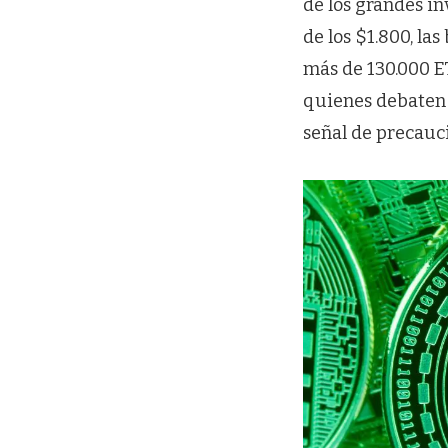
de los grandes in
de los $1.800, l
más de 130.000 ET
quienes debaten s
señal de precauc