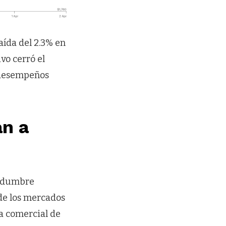
aída del 2.3% en
ivo cerró el
 desempeños
n a
tidumbre
de los mercados
ca comercial de