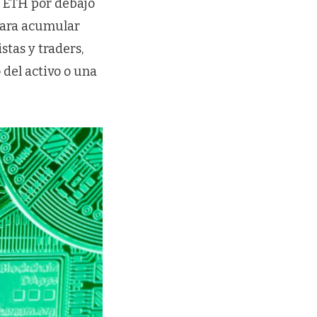
a ETH por debajo
 para acumular
tas y traders,
 del activo o una