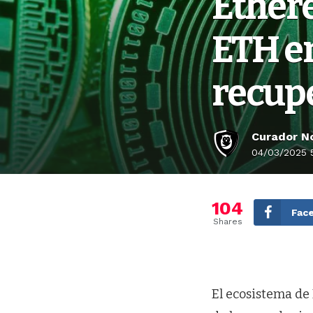
Ether
ETH en
recup
Curador No
04/03/2025 
104
Fac
Shares
El ecosistema de