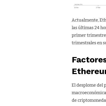
Actualmente, Ethe
las últimas 24 ho
primer trimestre
trimestrales en s
Factore
Ethere
El desplome del 
macroeconómica g
de criptomonedas.