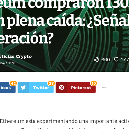
eum compraron 130
 plena caída: ¿Seña
eración?
ticias Crypto
600
17
5:48 PM
42
27
10
ebook
Twitter
Pinterest
 Ethereum está experimentando una importante activ