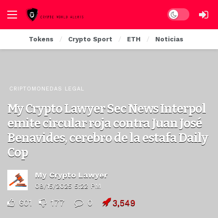
Dark mode
Tokens
Crypto Sport
ETH
Noticias
CRIPTOMONEDAS LEGAL
My Crypto Lawyer Sec News Interpol
emite circular roja contra Juan José
Benavides, cerebro de la estafa Daily
Cop
My Crypto Lawyer
08/15/2025 5:22 PM
601
177
0
3,549