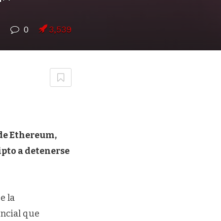
7
0
3,539
 de Ethereum,
ripto a detenerse
e la
encial que