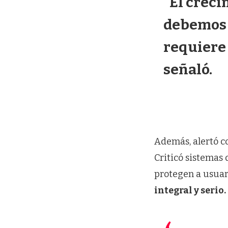
“El creci
debemos 
requiere 
señaló.
Además, alertó c
Criticó sistemas
protegen a usuar
integral y serio.