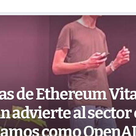
as de Ethereum Vita
n advierte al sector 
eamos como OpenA