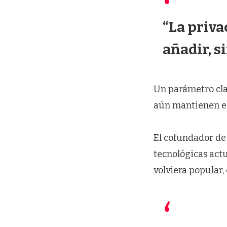
“La priva
añadir, s
Un parámetro clave
aún mantienen el 
El cofundador de
tecnológicas act
volviera popular,