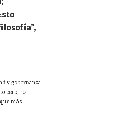
;
Esto
losofía”,
dad y gobernanza.
to cero, no
oque más