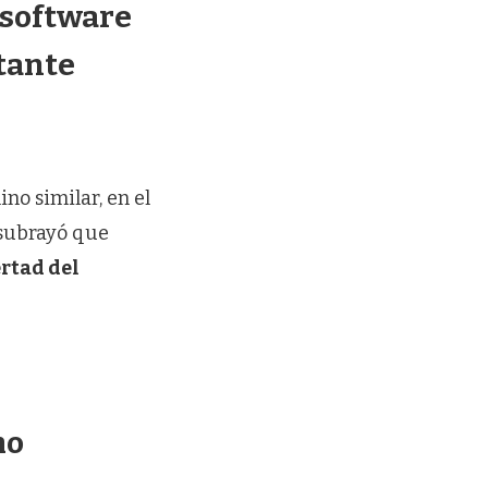
 software
tante
no similar, en el
 subrayó que
ertad del
mo