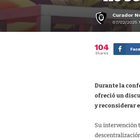
Curador No
07/02/2025 
104
Fac
Shares
Durante la conf
ofreció un discu
y reconsiderar e
Su intervención t
descentralización