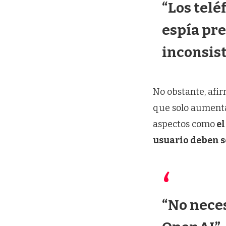
“Los tel
espía pr
inconsis
No obstante, afi
que solo aumenta
aspectos como
el
usuario deben 
“No nece