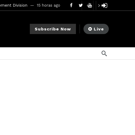
mendments to Rule 0‑1(a)(7)
2 días ago
go
Subscribe Now
Live
ago
ee Meeting
7 días ago
1 semana ago
My Crypto Lawyer Sec Cryptocurrency Small Business Forum’s Report to Congress Highlights Recommendations to Improve Capital-Raising Policy
s ago
3 horas ago