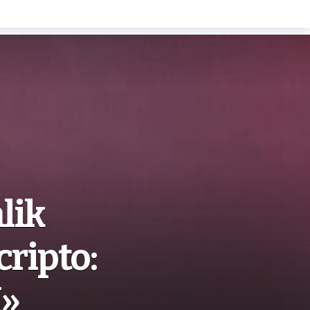
lik
cripto:
I»