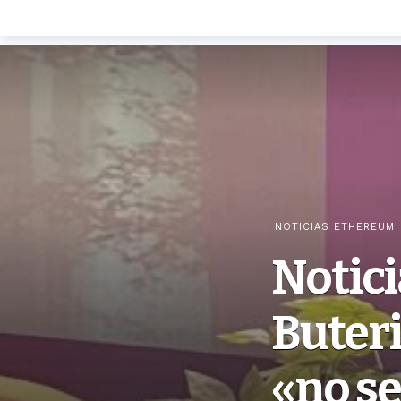
NOTICIAS ETHEREUM
Notici
Buteri
«no s