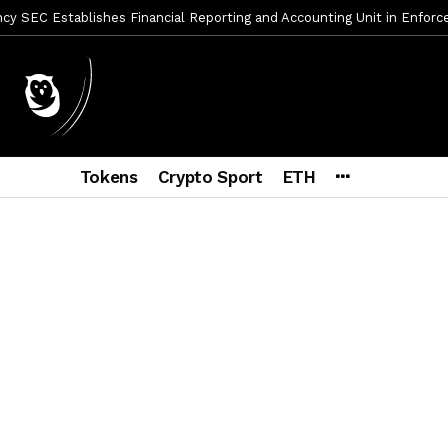
mbres son acusados de planear un robo de Bitcoin
1 día ago
ptocurrency Restoring Regulatory Clarity: Statement on Technical A
a Lummis sets Trump condition for CLARITY Act passage
6 días a
vía a prisión al fundador de BitRiver por presunto fraude
6 días 
ncy SEC Announces Continuation of Small Business Advisory Committ
Tokens
Crypto Sport
ETH
ce forecast ahead of CLARITY Act vote next week
1 semana ago
econoce a Bitcoin como propiedad con una histórica ley
2 semana
er adoption accelerates as Ripple receives full EU MiCA license