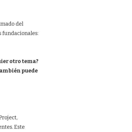
lamado del
s fundacionales:
uier otro tema?
También puede
roject,
ntes. Este