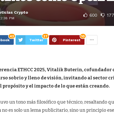
ticias Crypto
600
17
12:38 PM
42
27
10
ebook
Twitter
Pinterest
erencia ETHCC 2025, Vitalik Buterin, cofundador
rso sobrio y lleno de visión, invitando al sector c
l propósito y el impacto de lo que están creando.
uvo un tono más filosófico que técnico, resaltando qu
 no es solo un lema publicitario, sino un principio es