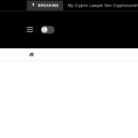
BREAKING
My Crypto Lawyer Sec News Tres ho
My Crypto Lawyer Sec Speeches Cry
My Crypto Lawyer Sec News Cynthi
Dark mode
My Crypto Lawyer Sec News Rusia en
My Crypto Lawyer Sec Cryptocurre
My Crypto Lawyer Sec News XRP pri
My Crypto Lawyer Sec News Rusia r
My Crypto Lawyer Sec News XRP Ledg