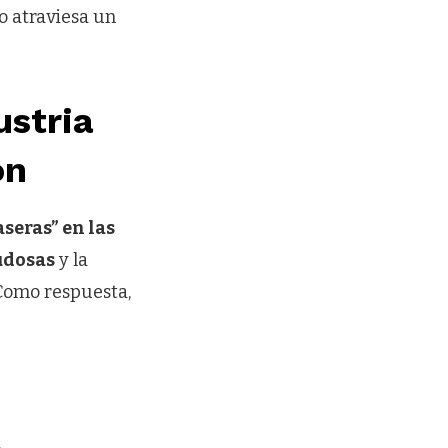
to atraviesa un
ustria
ón
aseras” en las
udosas
y la
 Como respuesta,