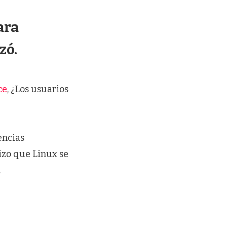
ara
zó.
ce
, ¿Los usuarios
encias
izo que Linux se
.