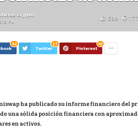
ticias Crypto
599
17
6:12 PM
42
27
10
ebook
Twitter
Pinterest
iswap ha publicado su informe financiero del p
ndo una sólida posición financiera con aproxima
res en activos.