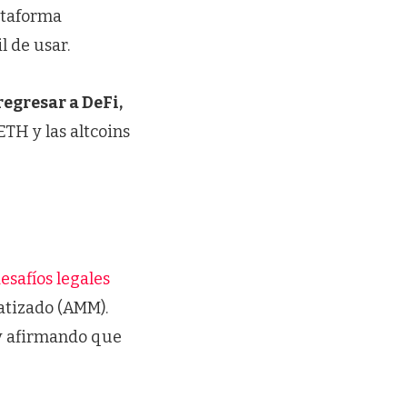
ataforma
l de usar.
regresar a DeFi,
TH y las altcoins
esafíos legales
atizado (AMM).
 y afirmando que