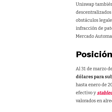
Uniswap también
descentralizados
obstáculos legal
infracción de pat
Mercado Automat
Posición
Al 31 de marzo d
dólares para s
hasta enero de 20
efectivo y
stable
valorados en alre