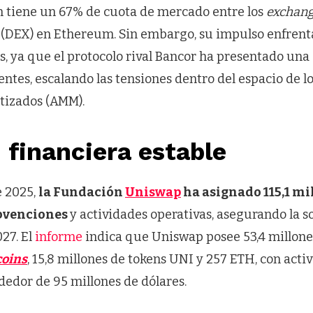
 tiene un 67% de cuota de mercado entre los
exchan
 (DEX) en Ethereum. Sin embargo, su impulso enfren
es, ya que el protocolo rival Bancor ha presentado u
entes, escalando las tensiones dentro del espacio de l
izados (AMM).
 financiera estable
e 2025,
la Fundación
Uniswap
ha asignado 115,1 mi
ubvenciones
y actividades operativas, asegurando la s
27. El
informe
indica que Uniswap posee 53,4 millone
coins
, 15,8 millones de tokens UNI y 257 ETH, con activ
dedor de 95 millones de dólares.