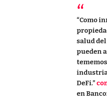
“Como in
propieda
salud de
pueden ac
tememos 
industria
DeFi.”
co
en Banco