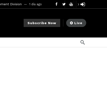
ement Division
1 día ago
mendments to Rule 0‑1(a)(7)
2 días ago
Subscribe Now
Live
go
ago
ee Meeting
1 semana ago
1 semana ago
My Crypto Lawyer Sec Cryptocurrency Small Business Forum’s Report to Congress Highlights Recommendations to Improve Capital-Raising Policy
s ago
13 horas ago