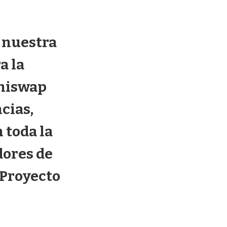
 nuestra
a la
Uniswap
cias,
 toda la
dores de
 Proyecto