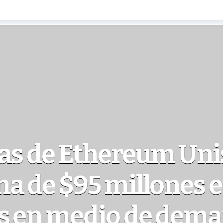
ias de Ethereum Un
a de $95 millones 
os en medio de dem