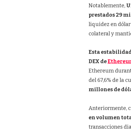
Notablemente,
U
prestados 29 mi
liquidez en dóla
colateral y manti
Esta estabilida
DEX de
Ethere
Ethereum durante
del 67,6% de la 
millones de dól
Anteriormente, 
en volumen tot
transacciones di