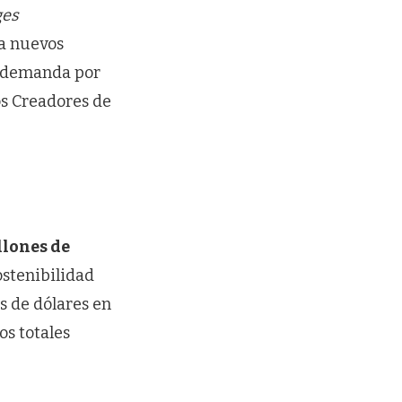
ges
ta nuevos
na demanda por
os Creadores de
llones de
ostenibilidad
s de dólares en
os totales