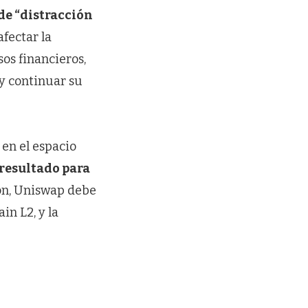
de “distracción
fectar la
os financieros,
y continuar su
 en el espacio
resultado para
ón, Uniswap debe
in L2, y la