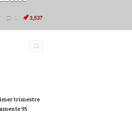
7
0
3,537
rimer trimestre
damente 95