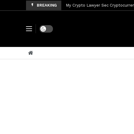
BREAKING
My Crypto Lawyer Sec Cryptocurrenc
My Crypto Lawyer Sec News Tres ho
My Crypto Lawyer Sec Speeches Cry
Dark mode
My Crypto Lawyer Sec News Cynthi
My Crypto Lawyer Sec News Rusia en
My Crypto Lawyer Sec Cryptocurre
My Crypto Lawyer Sec News XRP pri
My Crypto Lawyer Sec News Rusia r
My Crypto Lawyer Sec News XRP Ledg