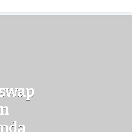
iswap
en
anda