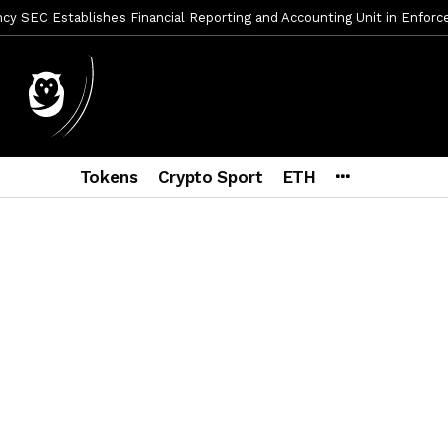
y SEC Establishes Financial Reporting and Accounting Unit in Enforc
mbres son acusados de planear un robo de Bitcoin
2 días ago
ptocurrency Restoring Regulatory Clarity: Statement on Technical A
a Lummis sets Trump condition for CLARITY Act passage
6 días a
vía a prisión al fundador de BitRiver por presunto fraude
7 días 
Tokens
Crypto Sport
ETH
ncy SEC Announces Continuation of Small Business Advisory Committ
ce forecast ahead of CLARITY Act vote next week
1 semana ago
econoce a Bitcoin como propiedad con una histórica ley
2 semana
er adoption accelerates as Ripple receives full EU MiCA license