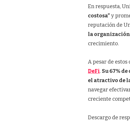
En respuesta, U
costosa”
y prome
reputación de Uni
la organización
crecimiento.
A pesar de estos 
DeFi
.
Su 67% de 
el atractivo de 
navegar efectivam
creciente compet
Descargo de resp