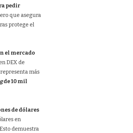
ra pedir
iero que asegura
ras protege el
en el mercado
 en DEX de
p representa más
g
de 10 mil
ones de dólares
ólares en
. Esto demuestra