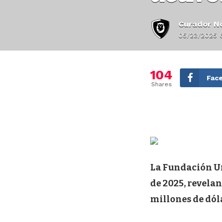
Curador No
05/23/2025 
104
Fac
Shares
La Fundación Un
de 2025, revela
millones de dóla