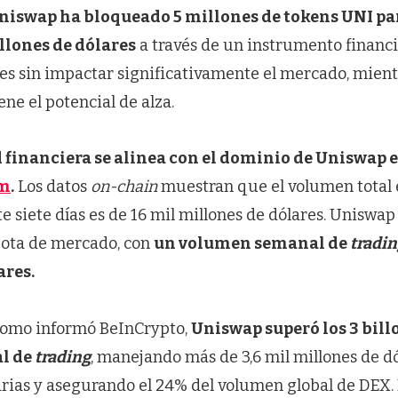
niswap ha bloqueado 5 millones de tokens UNI pa
llones de dólares
a través de un instrumento financ
res sin impactar significativamente el mercado, mient
ene el potencial de alza.
d financiera se alinea con el dominio de Uniswap 
um
.
Los datos
on-chain
muestran que el volumen total
 siete días es de 16 mil millones de dólares. Uniswa
cuota de mercado, con
un volumen semanal de
tradin
ares.
como informó BeInCrypto,
Uniswap superó los 3 bill
al de
trading
, manejando más de 3,6 mil millones de d
arias y asegurando el 24% del volumen global de DEX