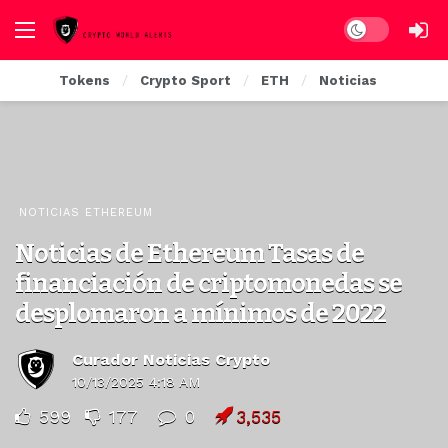
Dark mode
Tokens
Crypto Sport
ETH
Noticias
NOTICIAS ETHEREUM
Noticias de Ethereum Tasas de
financiación de criptomonedas se
desplomaron a mínimos de 2022
Curador Noticias Crypto
10/13/2025 4:18 AM
599
177
0
3,535