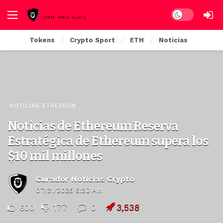
Dark mode
Tokens
Crypto Sport
ETH
Noticias
NOTICIAS ETHEREUM
Noticias de Ethereum Reserva
Estratégica de Ethereum supera los
$10 mil millones
Curador Noticias Crypto
07/31/2025 5:30 AM
600
177
0
3,538