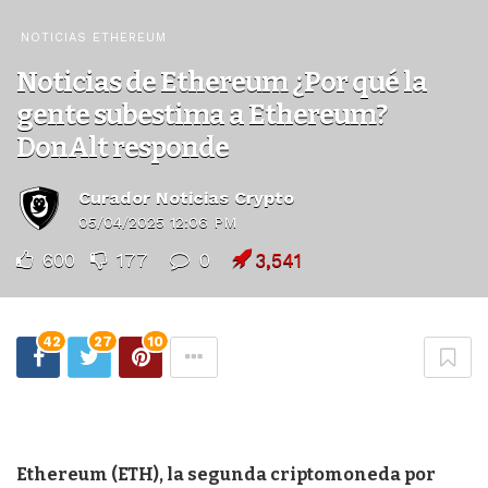
NOTICIAS ETHEREUM
Noticias de Ethereum ¿Por qué la
gente subestima a Ethereum?
DonAlt responde
Curador Noticias Crypto
05/04/2025 12:06 PM
600
177
0
3,541
42
27
10
Ethereum (ETH), la segunda criptomoneda por