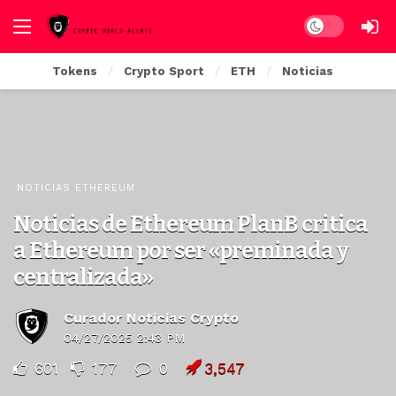
Dark mode
Tokens
Crypto Sport
ETH
Noticias
NOTICIAS ETHEREUM
Noticias de Ethereum PlanB critica
a Ethereum por ser «preminada y
centralizada»
Curador Noticias Crypto
04/27/2025 2:43 PM
601
177
0
3,547