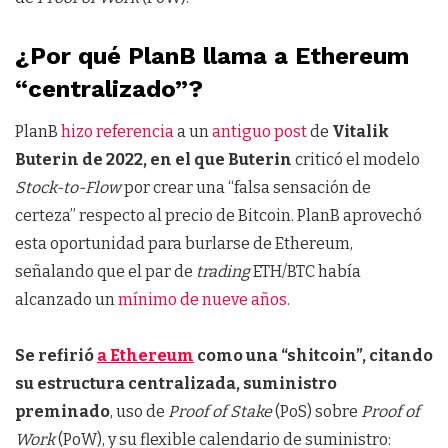
¿Por qué PlanB llama a Ethereum
“centralizado”?
PlanB
hizo referencia
a un
antiguo post
de
Vitalik
Buterin de 2022, en el que Buterin
criticó el modelo
Stock-to-Flow
por crear una “falsa sensación de
certeza” respecto al precio de Bitcoin. PlanB aprovechó
esta oportunidad para burlarse de Ethereum,
señalando que el par de
trading
ETH/BTC había
alcanzado un
mínimo de nueve años
.
Se refirió
a Ethereum
como una “shitcoin”, citando
su estructura centralizada, suministro
preminado
, uso de
Proof of Stake
(PoS) sobre
Proof of
Work
(PoW), y su flexible calendario de suministro: