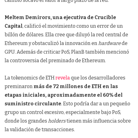
cambio socavó el valor a largo plazo de la red.
Meltem Demirors, una ejecutiva de Crucible
Capital
, calificó el movimiento como un error de un
billón de dólares. Ella cree que diluyó la red central de
Ethereum y obstaculizó la innovación en
hardware
de
GPU. Además de criticar PoS, PlanB también mencionó
la controversia del preminado de Ethereum.
La tokenomics de ETH
revela
que los desarrolladores
preminaron
más de 72 millones de ETH en las
etapas iniciales, aproximadamente el 60% del
suministro circulante
. Esto podría dar a un pequeño
grupo un control excesivo, especialmente bajo PoS,
donde los grandes
holders
tienen más influencia sobre
la validación de transacciones.